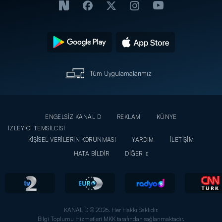
Tüm Uygulamalarımız
ENGELSİZ KANAL D
REKLAM
KÜNYE
İZLEYİCİ TEMSİLCİSİ
KİŞİSEL VERİLERİN KORUNMASI
YARDIM
İLETİŞİM
HATA BİLDİR
DİĞER
KANAL D © 2026. Her Hakkı Saklıdır.
Bilgi Toplumu Hizmetleri MKK tarafından sağlanmaktadır.