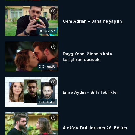
Cem Adrian - Bana ne yaptın
00:02:57
Duygu'dan, Sinan'a kafa
karıştıran öpücük!
00:06:39
Emre Aydın - Bitti Tebrikler
00:01:42
4 dk'da Tatlı İntikam 26. Bölüm