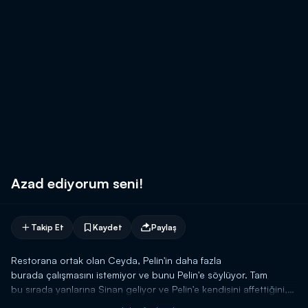
Azad ediyorum seni!
Takip Et
Kaydet
Paylaş
Restorana ortak olan Ceyda, Pelin'in daha fazla
burada çalışmasını istemiyor ve bunu Pelin'e söylüyor. Tam
bu sırada yanlarına Sinan geliyor ve Pelin'e kendisini affettiğini,
daha fazla yanında çalışması gerekmediğini söylüyor ve işten