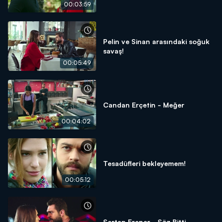
00:03:59
Pelin ve Sinan arasındaki soğuk
savaş!
00:05:49
Candan Erçetin - Meğer
00:04:02
Tesadüfleri bekleyemem!
00:05:12
Sertap Erener - Söz Bitti