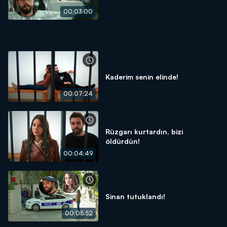
00:03:00
Kaderim senin elinde!
00:07:24
Rüzgarı kurtardın, bizi
öldürdün!
00:04:49
Sinan tutuklandı!
00:05:52