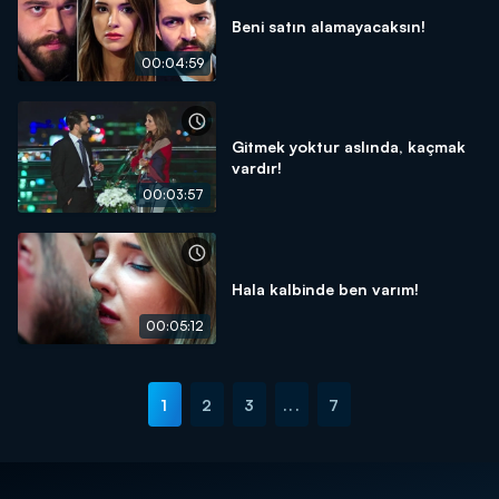
Beni satın alamayacaksın!
00:04:59
Gitmek yoktur aslında, kaçmak
vardır!
00:03:57
Hala kalbinde ben varım!
00:05:12
1
2
3
...
7