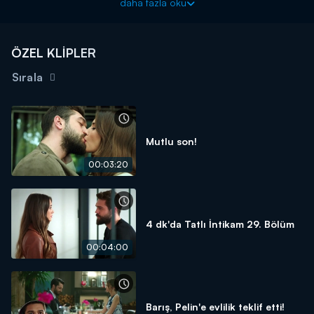
daha fazla oku
çıkartıyor.
ÖZEL KLİPLER
Sırala
Mutlu son!
00:03:20
4 dk'da Tatlı İntikam 29. Bölüm
00:04:00
Barış, Pelin'e evlilik teklif etti!