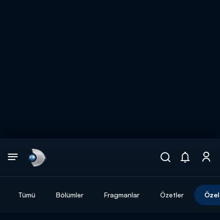
Arama
muhteşem ikili
ARAMA SONUÇLARI
Tümü
Bölümler
Fragmanlar
Özetler
Özel
DİĞER SONUÇLAR