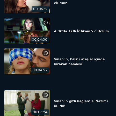
olursun!
00:05:52
4 dk'da Tatlı İntikam 27. Bölüm
00:04:00
Sinan'ın, Pelin'i ateşler içinde
bırakan hamlesi!
00:04:27
Sinan'ın gizli bağlantısı Nazım'ı
buldu!
00:06:24