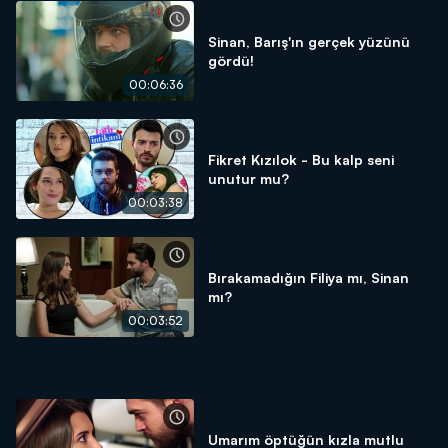
Sinan, Barış'ın gerçek yüzünü
gördü!
00:06:36
Fikret Kızılok - Bu kalp seni
unutur mu?
00:03:38
Bırakamadığın Filiya mı, Sinan
mı?
00:03:52
Umarım öptüğün kızla mutlu