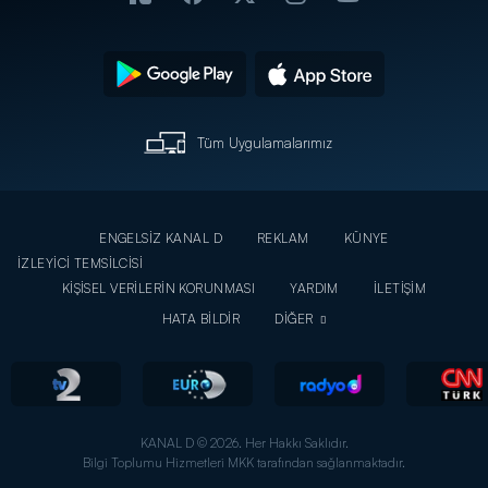
Tüm Uygulamalarımız
ENGELSİZ KANAL D
REKLAM
KÜNYE
İZLEYİCİ TEMSİLCİSİ
KİŞİSEL VERİLERİN KORUNMASI
YARDIM
İLETİŞİM
HATA BİLDİR
DİĞER
KANAL D © 2026. Her Hakkı Saklıdır.
Bilgi Toplumu Hizmetleri MKK tarafından sağlanmaktadır.