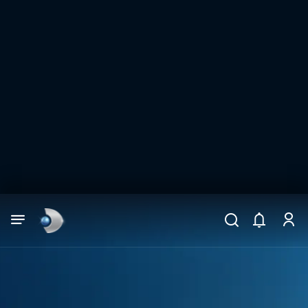
Arama
muhteşem ikili
ARAMA SONUÇLARI
DİĞER SONUÇLAR