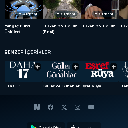
14 Fotoğraf
10 Fotoğraf
10 Fotoğraf
Yengeç Burcu
Türkan 26. Bölüm
Türkan 25. Bölüm
Türk
Ünlüleri
(Final)
BENZER İÇERİKLER
Daha 17
Güller ve Günahlar
Eşref Rüya
Uzak