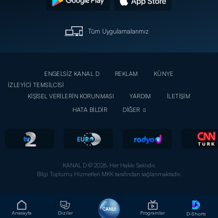
Tüm Uygulamalarımız
ENGELSİZ KANAL D
REKLAM
KÜNYE
İZLEYİCİ TEMSİLCİSİ
KİŞİSEL VERİLERİN KORUNMASI
YARDIM
İLETİŞİM
HATA BİLDİR
DİĞER
KANAL D © 2026. Her Hakkı Saklıdır.
Bilgi Toplumu Hizmetleri MKK tarafından sağlanmaktadır.
CANLI
Anasayfa
Diziler
Programlar
D-Shorts