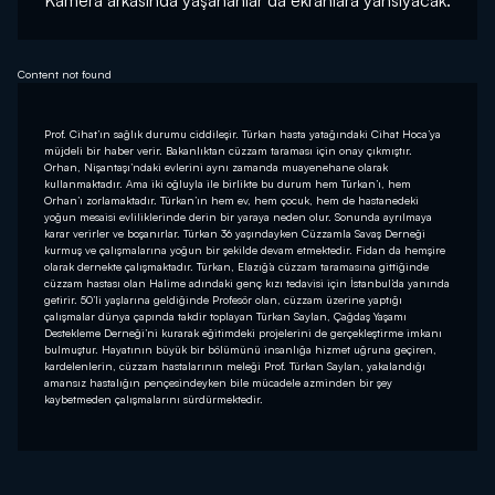
Kamera arkasında yaşananlar da ekranlara yansıyacak.
Content not found
Prof. Cihat’ın sağlık durumu ciddileşir. Türkan hasta yatağındaki Cihat Hoca’ya
müjdeli bir haber verir. Bakanlıktan cüzzam taraması için onay çıkmıştır.
Orhan, Nişantaşı’ndaki evlerini aynı zamanda muayenehane olarak
kullanmaktadır. Ama iki oğluyla ile birlikte bu durum hem Türkan’ı, hem
Orhan’ı zorlamaktadır. Türkan’ın hem ev, hem çocuk, hem de hastanedeki
yoğun mesaisi evliliklerinde derin bir yaraya neden olur. Sonunda ayrılmaya
karar verirler ve boşanırlar. Türkan 36 yaşındayken Cüzzamla Savaş Derneği
kurmuş ve çalışmalarına yoğun bir şekilde devam etmektedir. Fidan da hemşire
olarak dernekte çalışmaktadır. Türkan, Elazığ’a cüzzam taramasına gittiğinde
cüzzam hastası olan Halime adındaki genç kızı tedavisi için İstanbul’da yanında
getirir. 50’li yaşlarına geldiğinde Profesör olan, cüzzam üzerine yaptığı
çalışmalar dünya çapında takdir toplayan Türkan Saylan, Çağdaş Yaşamı
Destekleme Derneği’ni kurarak eğitimdeki projelerini de gerçekleştirme imkanı
bulmuştur. Hayatının büyük bir bölümünü insanlığa hizmet uğruna geçiren,
kardelenlerin, cüzzam hastalarının meleği Prof. Türkan Saylan, yakalandığı
amansız hastalığın pençesindeyken bile mücadele azminden bir şey
kaybetmeden çalışmalarını sürdürmektedir.