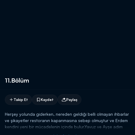
11.Bölüm
Takip Et
Kaydet
Paylaş
Herşey yolunda giderken, nereden geldiği belli olmayan ihbarlar
ve şikayetler restoranın kapanmasına sebep olmuştur ve Erdem
kendini yeni bir mücadelenin içinde bulur.Yavuz ve Ayşe adım
adım yakınlaşırken, Hayal, bu mücadele sırasında Erdem'i ve