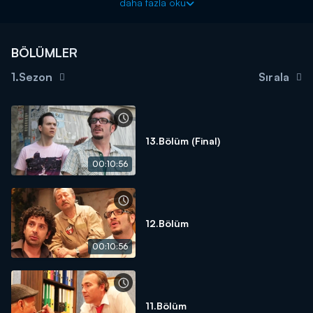
daha fazla oku
ailesini daha yakından tanıtıma fırsatı yakalar. Selçuk'un yeni işini
kabullenmekte zorluk çeken Oğuz ise, sütkardeşine yardım
etmek için yine yanlış zamanı seçmeyi başarır.
BÖLÜMLER
1.Sezon
Sırala
13.Bölüm (Final)
00:10:56
12.Bölüm
00:10:56
11.Bölüm