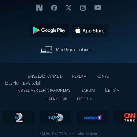
Tüm Uygulamalarımız
ENGELSİZ KANAL D
REKLAM
KÜNYE
İZLEYİCİ TEMSİLCİSİ
KİŞİSEL VERİLERİN KORUNMASI
YARDIM
İLETİŞİM
HATA BİLDİR
DİĞER
KANAL D © 2026. Her Hakkı Saklıdır.