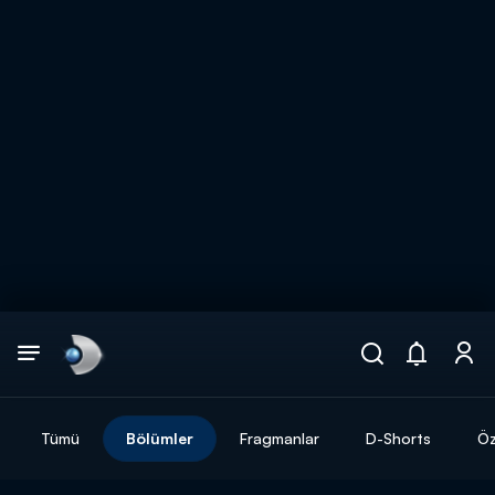
Arama
muhteşem ikili
ARAMA SONUÇLARI
Tümü
Bölümler
Fragmanlar
D-Shorts
Öz
DİĞER SONUÇLAR