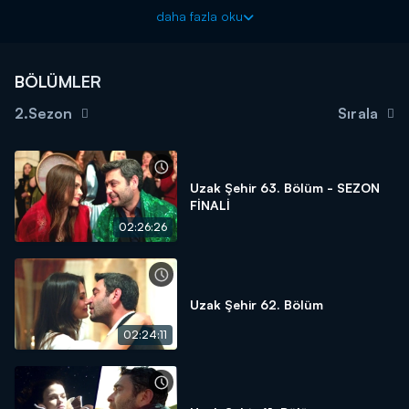
Alya ile Cihan Deniz’in kaçırılması, Cihan’ı hiç olmadığı kadar sert
daha fazla oku
bir arayışın içine sürükler. İzleri tek tek takip eden Cihan’ın yolu
Feyyaz’a çıkar. Bu hesaplaşmada yalnızca gücüne değil, aklına
da başvuran Cihan, Alya’yı onun kaçırmadığını anlar.
BÖLÜMLER
Bu sırada Nare’nin durumu ağırlaşır. Şahin ve Sadakat, onun
2.Sezon
Sırala
adına geri dönüşü olmayan bir karar vermek zorunda kalır ve
bebeğini aldırırlar. Nare, yaşananları kabullenmekte zorlanırken,
içinde Şahin’e karşı derin bir öfke büyütür.
Bir yandan Engin’in peşine düşen Cihan, aradığı cevaba ulaşır
Uzak Şehir 63. Bölüm - SEZON
FİNALİ
ve kurduğu planla izine varır. Tam her şeyin bittiği düşünülen
anda, Alya oğlunun canı için kendini hiç düşünmeden tehlikenin
02:26:26
içine atar. Cihan ise onu kurtarmak için sınırlarını zorlar.
Uzak Şehir yeni bölümleriyle pazartesi akşamları Kanal D'de!
Uzak Şehir 62. Bölüm
02:24:11