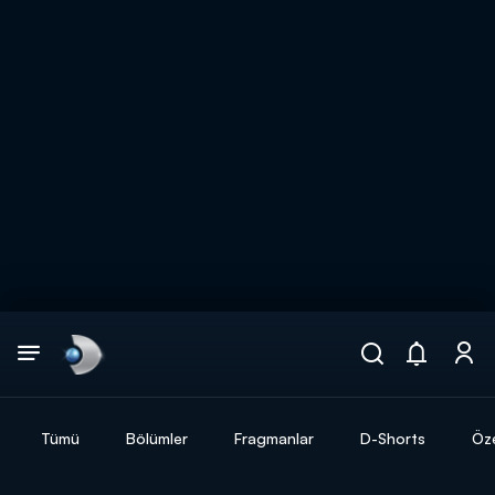
Arama
muhteşem ikili
ARAMA SONUÇLARI
Tümü
Bölümler
Fragmanlar
D-Shorts
Öze
DİĞER SONUÇLAR