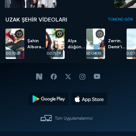
UZAK ŞEHIR VIDEOLARI
TÜMÜNÜ GÖR
Şahin
Alya
Zerrin,
Albora
düğün
Demir'i
öldü!
günü
suya
00:10:31
00:11:39
00:04:15
00:07
Cihan'ı
attı!
bıraktı!
Tüm Uygulamalarımız