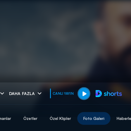
muhteşem ikili
DAHA FAZLA
CANLI YAYIN
I
manlar
Özetler
Özel Klipler
Foto Galeri
Haberle