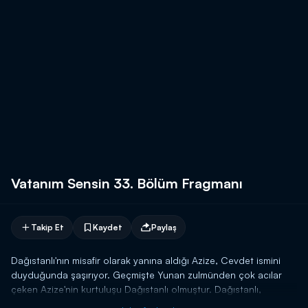
Vatanım Sensin 33. Bölüm Fragmanı
Takip Et
Kaydet
Paylaş
Dağıstanlı'nın misafir olarak yanına aldığı Azize, Cevdet ismini
duyduğunda şaşırıyor. Geçmişte Yunan zulmünden çok acılar
çeken Azize'nin kurtuluşu Dağıstanlı olmuştur. Dağıstanlı,
Azize'nin isteğini sorduğunda artık eve gitmek istediğini öğrenir.