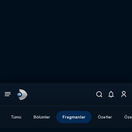
Arama
muhteşem ikili
ARAMA SONUÇLARI
Tümü
Bölümler
Fragmanlar
Özetler
Özel
DİĞER SONUÇLAR