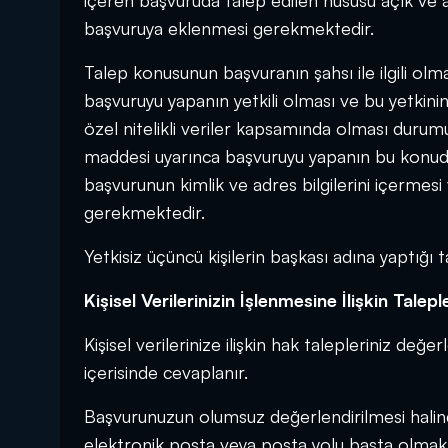
içeren başvuruda talep edilen hususu açık ve anla
başvuruya eklenmesi gerekmektedir.
Talep konusunun başvuranın şahsı ile ilgili olm
başvuruyu yapanın yetkili olması ve bu yetkin
özel nitelikli veriler kapsamında olması durumu
maddesi uyarınca başvuruyu yapanın bu konuda
başvurunun kimlik ve adres bilgilerini içermesi
gerekmektedir.
Yetkisiz üçüncü kişilerin başkası adına yaptığı
Kişisel Verilerinizin İşlenmesine İlişkin Tal
Kişisel verilerinize ilişkin hak talepleriniz değe
içerisinde cevaplanır.
Başvurunuzun olumsuz değerlendirilmesi halind
elektronik posta veya posta yolu başta olmak üz