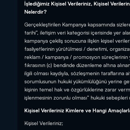
İşlediğimiz Kişisel Verileriniz, Kişisel Veri
Nelerdir?
Gerçekleştirilen Kampanya kapsamında sizlere a
tarihi”, iletişim veri kategorisi içerisinde yer a
kampanya çekiliş sonucuna ilişkin kişisel veril
faaliyetlerinin yürütülmesi / denetimi, organiza
reklam / kampanya / promosyon süreçlerinin yü
fıkrasının (c) bendinde düzenleme altına alına
ilgili olması kaydıyla, sözleşmenin taraflarına ait
sorumlusunun hukuki yükümlülüğünü yerine getire
kişinin temel hak ve özgürlüklerine zarar ver
işlenmesinin zorunlu olması” hukuki sebepleri u
Kişisel Verileriniz Kimlere ve Hangi Amaçlarl
Kişisel Verileriniz;