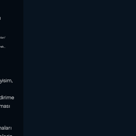
u
lar/
rek,,
yisim,
ldirime
nması
maları