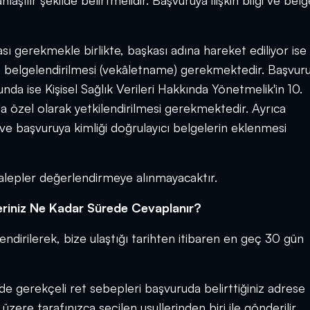
şılır şekilde belirtmelidir. Başvuruya ilişkin bilgi ve belg
ası gerekmekle birlikte, başkası adına hareket ediliyor ise
in belgelendirilmesi (vekâletname) gerekmektedir. Başvur
nda ise Kişisel Sağlık Verileri Hakkında Yönetmelik'in 10.
 özel olarak yetkilendirilmesi gerekmektedir. Ayrıca
 ve başvuruya kimliği doğrulayıcı belgelerin eklenmesi
 talepler değerlendirmeye alınmayacaktır.
epleriniz Ne Kadar Sürede Cevaplanır?
rlendirilerek, bize ulaştığı tarihten itibaren
en geç 30 gün
e gerekçeli ret sebepleri başvuruda belirttiğiniz adrese
ere tarafınızca seçilen usullerinden biri ile gönderilir.