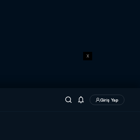
X
Giriş Yap