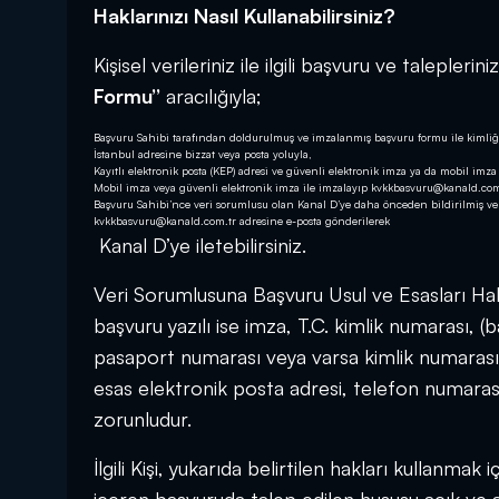
Haklarınızı Nasıl Kullanabilirsiniz?
Kişisel verileriniz ile ilgili başvuru ve taleplerini
Formu’’
aracılığıyla;
Başvuru Sahibi tarafından doldurulmuş ve imzalanmış başvuru formu ile kimliğin
İstanbul adresine bizzat veya posta yoluyla,
Kayıtlı elektronik posta (KEP) adresi ve güvenli elektronik imza ya da mobil imz
Mobil imza veya güvenli elektronik imza ile imzalayıp
kvkkbasvuru@kanald.com
Başvuru Sahibi’nce veri sorumlusu olan Kanal D’ye daha önceden bildirilmiş ve 
kvkkbasvuru@kanald.com.tr
adresine e-posta gönderilerek
Kanal D’ye iletebilirsiniz.
Veri Sorumlusuna Başvuru Usul ve Esasları Hakkı
başvuru yazılı ise imza, T.C. kimlik numarası, 
pasaport numarası veya varsa kimlik numarası), 
esas elektronik posta adresi, telefon numarası
zorunludur.
İlgili Kişi, yukarıda belirtilen hakları kullanmak