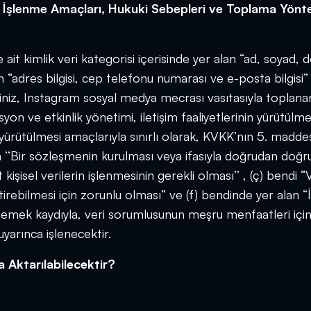
lerin İşlenme Amaçları, Hukuki Sebepleri ve Toplama Yönt
it kimlik veri kategorisi içerisinde yer alan “ad, soyad,
lan “adres bilgisi, cep telefonu numarası ve e-posta bilgisi” 
eriniz, Instagram sosyal medya mecrası vasıtasıyla toplanar
syon ve etkinlik yönetimi, iletişim faaliyetlerinin yürütülme
rütülmesi amaçlarıyla sınırlı olarak, KVKK’nın 5. maddes
n ‘‘Bir sözleşmenin kurulması veya ifasıyla doğrudan doğr
 kişisel verilerin işlenmesinin gerekli olması’’ , (ç) bendi “
bilmesi için zorunlu olması” ve (f) bendinde yer alan “İlg
memek kaydıyla, veri sorumlusunun meşru menfaatleri için
yarınca işlenecektir.
a Aktarılabilecektir?