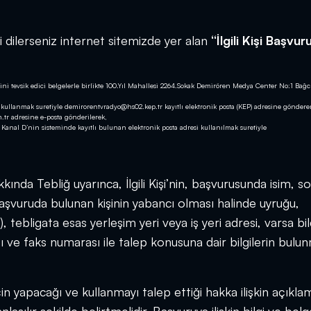
zi
dilerseniz
internet sitemizde yer alan
‘‘İlgili Kişi Başvur
i tevsik edici belgelerle birlikte 100.Yıl Mahallesi 2264.Sokak Demirören Medya Center No:1 Bağcı
a kullanmak suretiyle
demirorentvradyo@hs02.kep.tr
kayıtlı elektronik posta (KEP) adresine göndere
.tr
adresine e-posta gönderilerek,
Kanal D’nin sisteminde kayıtlı bulunan elektronik posta adresi kullanılmak suretiyle
nda Tebliğ uyarınca, İlgili Kişi’nin, başvurusunda isim, so
(başvuruda bulunan kişinin yabancı olması halinde uyruğu,
tebligata esas yerleşim yeri veya iş yeri adresi, varsa bi
 ve faks numarası ile talep konusuna dair bilgilerin bulu
 için yapacağı ve kullanmayı talep ettiği hakka ilişkin açıkla