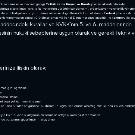
 düzenlemeler ve mevzuat gereği
Yetkili Kamu Kurum ve Kuruluşları
’na aktarılabilecektir.
nıza ulaştırılması için; iş faaliyetlerinin yürütülmesi/ denetimi, organizasyon ve etkinlik yönetim
e iletişim faaliyetlerinin yürütülmesi amaçları doğrultusunda hizmet alınan
Tedarikçiler’
e aktarıl
klam/promosyon süreci yürütülmesi amacıyla Kanal D internet sitesi aracılığı ile
kamuoyu
ile pay
. maddesindeki kurallar ve KVKK’nın 5. ve 6. maddelerinde
esinin hukuki sebeplerine uygun olarak ve gerekli teknik ve
inize ilişkin olarak;
nılmadığını öğrenme,
e,
mesini isteme,
ni veya yok edilmesini isteme,
yok edilmesini talep ettiğinizde, bu durumun kişisel verilerinizi aktardığımız üçüncü kişilere bildiri
tiyle kişinin kendisi aleyhine bir sonucun ortaya çıkmasına itiraz etme ve
inde bu zararın giderilmesini talep etme