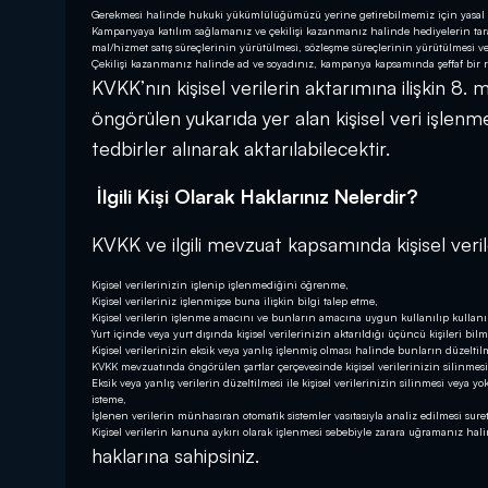
Gerekmesi halinde hukuki yükümlülüğümüzü yerine getirebilmemiz için yasal
Kampanyaya katılım sağlamanız ve çekilişi kazanmanız halinde hediyelerin tarafı
mal/hizmet satış süreçlerinin yürütülmesi, sözleşme süreçlerinin yürütülmesi v
Çekilişi kazanmanız halinde ad ve soyadınız, kampanya kapsamında şeffaf bir re
KVKK’nın kişisel verilerin aktarımına ilişkin 8
öngörülen yukarıda yer alan kişisel veri işlenm
tedbirler alınarak aktarılabilecektir.
İlgili Kişi Olarak Haklarınız Nelerdir?
KVKK ve ilgili mevzuat kapsamında kişisel veriler
Kişisel verilerinizin işlenip işlenmediğini öğrenme,
Kişisel verileriniz işlenmişse buna ilişkin bilgi talep etme,
Kişisel verilerin işlenme amacını ve bunların amacına uygun kullanılıp kulla
Yurt içinde veya yurt dışında kişisel verilerinizin aktarıldığı üçüncü kişileri bilm
Kişisel verilerinizin eksik veya yanlış işlenmiş olması halinde bunların düzeltil
KVKK mevzuatında öngörülen şartlar çerçevesinde kişisel verilerinizin silinmesi
Eksik veya yanlış verilerin düzeltilmesi ile kişisel verilerinizin silinmesi veya 
isteme,
İşlenen verilerin münhasıran otomatik sistemler vasıtasıyla analiz edilmesi sure
Kişisel verilerin kanuna aykırı olarak işlenmesi sebebiyle zarara uğramanız hal
haklarına sahipsiniz.