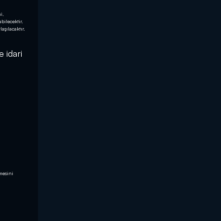
i,
abilecektir.
laşılacaktır.
 idari
lmesini