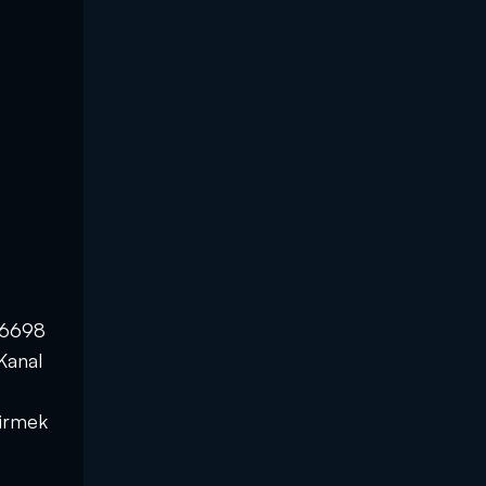
, 6698
 Kanal
ndirmek