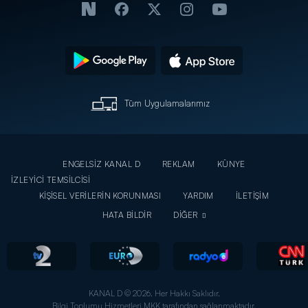
Tüm Uygulamalarımız
ENGELSİZ KANAL D
REKLAM
KÜNYE
İZLEYİCİ TEMSİLCİSİ
KİŞİSEL VERİLERİN KORUNMASI
YARDIM
İLETİŞİM
HATA BİLDİR
DİĞER
KANAL D © 2026. Her Hakkı Saklıdır.
Bilgi Toplumu Hizmetleri MKK tarafından sağlanmaktadır.