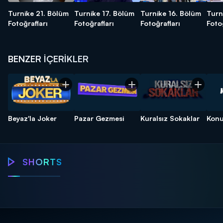
Turnike 21. Bölüm
Turnike 17. Bölüm
Turnike 16. Bölüm
Turn
Fotoğrafları
Fotoğrafları
Fotoğrafları
Foto
BENZER İÇERİKLER
Beyaz'la Joker
Pazar Gezmesi
Kuralsız Sokaklar
Konu
Turnike
Turnike
Turnike
SHORTS
Güzel kadınlar
Turnike'de araba
Çiftleri ayırma
Eşi
için söylenen
heyecanı!
garantili etap!
tanı
sözler?
mis