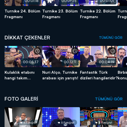
00:01:18
00:01:25
00:01:01
Turnike 24. Bölüm
Turnike 23. Bölüm
Turnike 22. Bölüm
Turn
Fragmanı
Fragmanı
Fragmanı
Frag
DİKKAT ÇEKENLER
TÜMÜNÜ GÖR
00:05:37
00:12:11
00:04:19
Kulaklık etabını
Nuri Alço, Turnike
Fantastik Türk
Birb
hangi takım
arabası için yarıştı!
dizileri hangileridir?
konu
kazandı?
FOTO GALERİ
TÜMÜNÜ GÖR
7 Fotoğraf
5 Fotoğraf
4 Fotoğraf