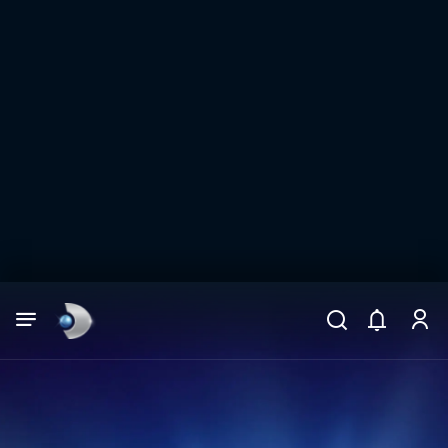
Arama
muhteşem ikili
ARAMA SONUÇLARI
DİĞER SONUÇLAR