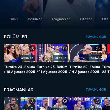
Tümü
Bölümler
Fragmanlar
Özetler
Özel 
BÖLÜMLER
TÜMÜNÜ GÖR
01:46:43
01:34:15
01:54:52
Turnike 24. Bölüm
Turnike 23. Bölüm
Turnike 22. Bölüm
Turn
/ 18 Ağustos 2025
/ 11 Ağustos 2025
/ 4 Ağustos 2025
28 
FRAGMANLAR
TÜMÜNÜ GÖR