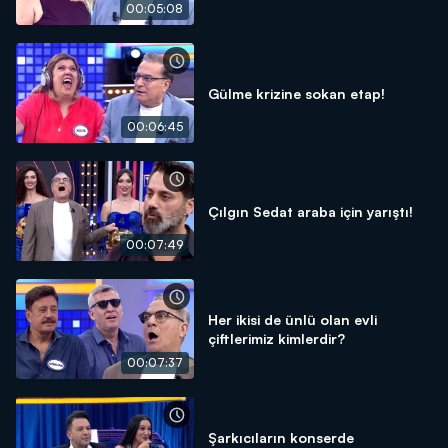
00:05:08
Gülme krizine sokan etap!
00:06:45
Çılgın Sedat araba için yarıştı!
00:07:49
Her ikisi de ünlü olan evli
çiftlerimiz kimlerdir?
00:07:37
Şarkıcıların konserde