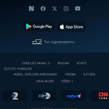
Tüm Uygulamalarımız
ENGELSİZ KANAL D
REKLAM
KÜNYE
İZLEYİCİ TEMSİLCİSİ
KİŞİSEL VERİLERİN KORUNMASI
YARDIM
İLETİŞİM
HATA BİLDİR
DİĞER
KANAL D © 2026. Her Hakkı Saklıdır.