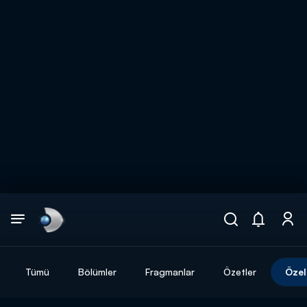
Arama
muhteşem ikili
ARAMA SONUÇLARI
Tümü
Bölümler
Fragmanlar
Özetler
Özel
DİĞER SONUÇLAR