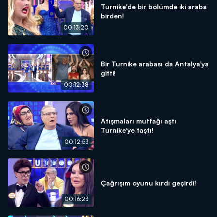
Turnike'de bir bölümde iki araba
birden!
00:13:20
Bir Turnike arabası da Antalya'ya
gitti!
00:12:38
Atışmaları mutfağı aştı
Turnike'ye taştı!
00:12:53
Çağrışım oyunu kırdı geçirdi!
00:16:23