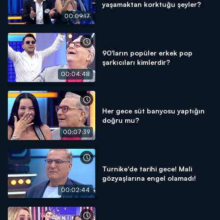
yaşamaktan korktuğu şeyler?
00:09:17
90'ların popüler erkek pop
şarkıcıları kimlerdir?
00:04:48
Her gece süt banyosu yaptığın
doğru mu?
00:07:39
Turnike'de tarihi gece! Mali
gözyaşlarına engel olamadı!
00:02:44