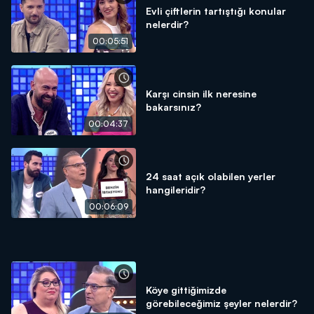
Evli çiftlerin tartıştığı konular
nelerdir?
00:05:51
Karşı cinsin ilk neresine
bakarsınız?
00:04:37
24 saat açık olabilen yerler
hangileridir?
00:06:09
Köye gittiğimizde
görebileceğimiz şeyler nelerdir?