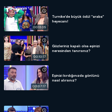
Turnike'de büyük ödül "araba"
heyecanı!
00:13:05
Gözleriniz kapalı olsa eşinizi
neresinden tanırsınız?
00:10:17
Eşinizi kırdığınızda gönlünü
nasıl alırsınız?
00:07:17