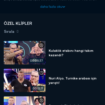
BAŞVURULARINIZ İÇİN WEB
daha fazla oku
ADRESİ:
https://www.kanald.com.tr/turnike/turnike-basvuru-
formu
ÖZEL KLİPLER
Turnike eğlence dolu yeni bölümleriyle Kanal D'de!
Sırala
Kulaklık etabını hangi takım
kazandı?
00:05:37
Nuri Alço, Turnike arabası için
yarıştı!
00:12:11