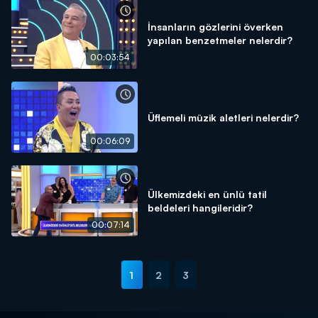
İnsanların gözlerini överken
yapılan benzetmeler nelerdir?
00:03:54
Üflemeli müzik aletleri nelerdir?
00:06:09
Ülkemizdeki en ünlü tatil
beldeleri hangileridir?
00:07:14
1
2
3