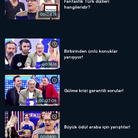
Fantastik Türk dizileri
hangileridir?
00:04:19
Birbirinden ünlü konuklar
yarışıyor!
00:16:16
Gülme krizi garantili sorular!
00:07:06
Büyük ödül araba için yarıştılar!
00:09:10