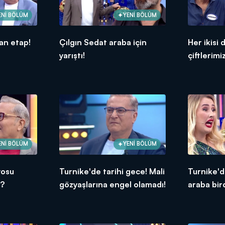
ENİ BÖLÜM
YENİ BÖLÜM
an etap!
Çılgın Sedat araba için
Her ikisi 
yarıştı!
çiftlerimi
ENİ BÖLÜM
YENİ BÖLÜM
yosu
Turnike'de tarihi gece! Mali
Turnike'd
u?
gözyaşlarına engel olamadı!
araba bir