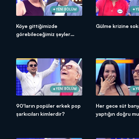
YENİ BÖLÜM
Y
Köye gittiğimizde
Gülme krizine sok
görebileceğimiz şeyler
nelerdir?
YENİ BÖLÜM
Y
90'ların popüler erkek pop
Her gece süt ban
şarkıcıları kimlerdir?
yaptığın doğru m