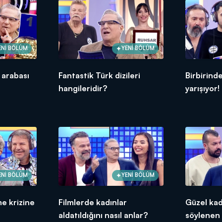
ENİ BÖLÜM
YENİ BÖLÜM
 arabası
Fantastik Türk dizileri
Birbirind
hangileridir?
yarışıyor!
ENİ BÖLÜM
YENİ BÖLÜM
me krizine
Filmlerde kadınlar
Güzel kad
aldatıldığını nasıl anlar?
söylenen 