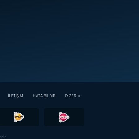
İLETİŞİM
HATA BİLDİR
DİĞER
dır.