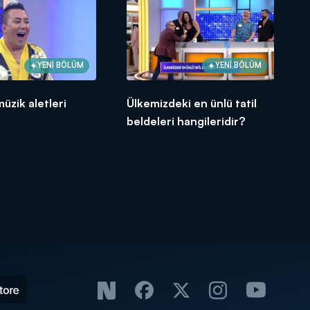
YENİ BÖLÜM
YENİ BÖLÜM
müzik aletleri
Ülkemizdeki en ünlü tatil
beldeleri hangileridir?