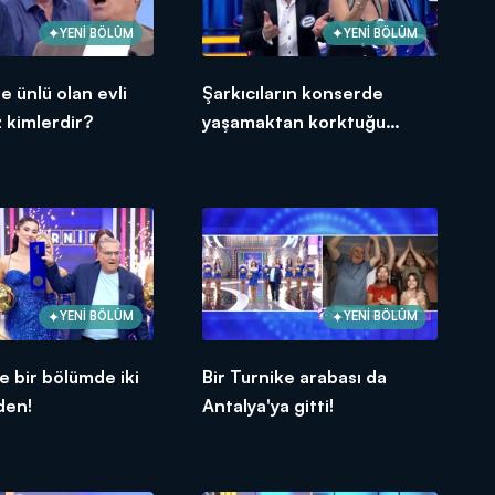
YENİ BÖLÜM
YENİ BÖLÜM
de ünlü olan evli
Şarkıcıların konserde
z kimlerdir?
yaşamaktan korktuğu
şeyler?
YENİ BÖLÜM
YENİ BÖLÜM
e bir bölümde iki
Bir Turnike arabası da
den!
Antalya'ya gitti!