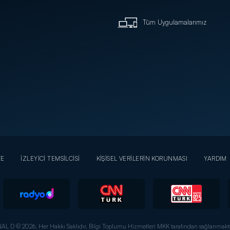
Tüm Uygulamalarımız
YE
İZLEYİCİ TEMSİLCİSİ
KİŞİSEL VERİLERİN KORUNMASI
YARDIM
AL D © 2026. Her Hakkı Saklıdır.
Bilgi Toplumu Hizmetleri MKK tarafından sağlanmakta