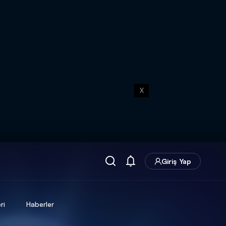
X
Giriş Yap
ri
Haberler