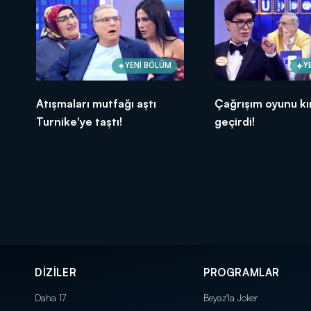
YENİ BÖLÜM
Y
Atışmaları mutfağı aştı
Çağrışım oyunu kı
Turnike'ye taştı!
geçirdi!
DİZİLER
PROGRAMLAR
Daha 17
Beyaz'la Joker