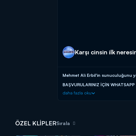
Karşı cinsin ilk neres
Mehmet Ali Erbil'in sunuculuğunu ya
BAŞVURULARINIZ İÇİN WHATSAPP
daha fazla oku
BAŞVURULARINIZ İÇİN WEB ADRES
Turnike eğlence dolu yeni bölümleri
ÖZEL KLİPLER
Sırala