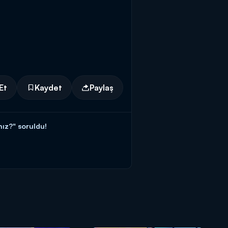
Et
Kaydet
Paylaş
nız?" soruldu!