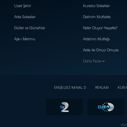
Uzak Şehir
Kuralsız Sokaklar
Arka Sokaklar
Gelinim Mutfakta
Güller ve Günahlar
Neler Oluyor Hayatta?
Aşk-ı Memnu
Arda'nın Mutfağı
Arda ile Omuz Omuza
Daha Fazla
ENGELSİZ KANAL D
REKLAM
KÜN
KAN