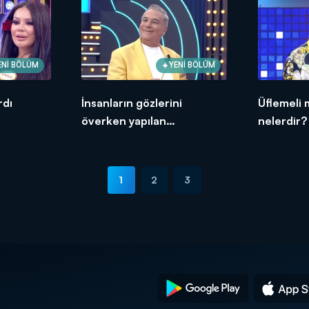
ENİ BÖLÜM
YENİ BÖLÜM
rdı
İnsanların gözlerini
Üflemeli 
överken yapılan
nelerdir?
benzetmeler nelerdir?
1
2
3