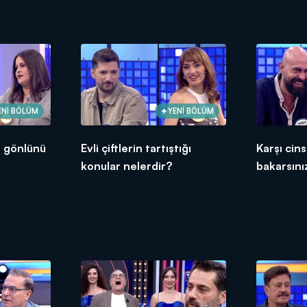
hangileri
ENİ BÖLÜM
YENİ BÖLÜM
da gönlünü
Evli çiftlerin tartıştığı
Karşı cins
konular nelerdir?
bakarsını