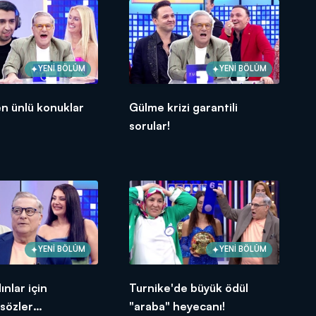
YENİ BÖLÜM
YENİ BÖLÜM
en ünlü konuklar
Gülme krizi garantili
sorular!
YENİ BÖLÜM
YENİ BÖLÜM
ınlar için
Turnike'de büyük ödül
sözler
"araba" heyecanı!