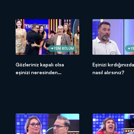
YENİ BÖLÜM
Y
Gözleriniz kapalı olsa
Eşinizi kırdığınız
eşinizi neresinden
nasıl alırsınız?
tanırsınız?