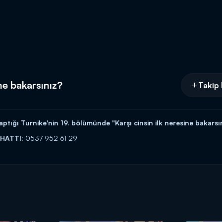
ine bakarsınız?
Takip 
ptığı Turnike'nin 19. bölümünde "Karşı cinsin ilk neresine bakarsı
 HATTI:
0537 952 61 29
İ:
https://www.kanald.com.tr/turnike/turnike-basvuru-formu
yle Kanal D'de!