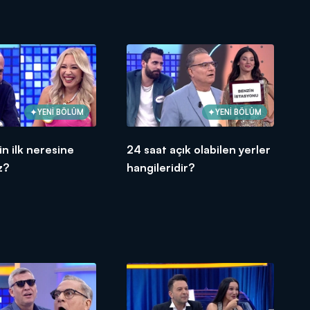
dir?
YENİ BÖLÜM
YENİ BÖLÜM
in ilk neresine
24 saat açık olabilen yerler
z?
hangileridir?