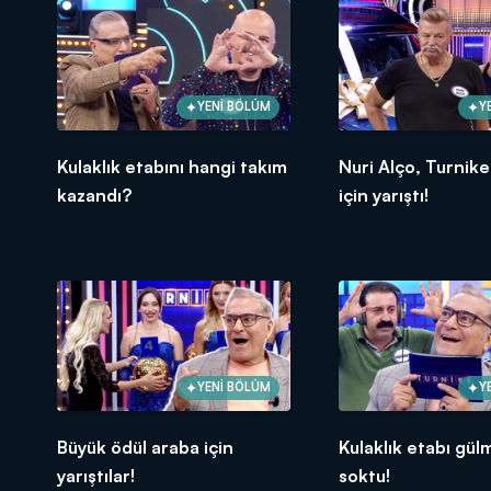
YENİ BÖLÜM
Y
Kulaklık etabını hangi takım
Nuri Alço, Turnike
kazandı?
için yarıştı!
YENİ BÖLÜM
Y
Büyük ödül araba için
Kulaklık etabı gül
yarıştılar!
soktu!