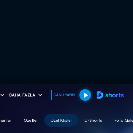
muhteşem ikili
DAHA FAZLA
CANLI YAYIN
I
manlar
Özetler
Özel Klipler
D-Shorts
Foto Gale