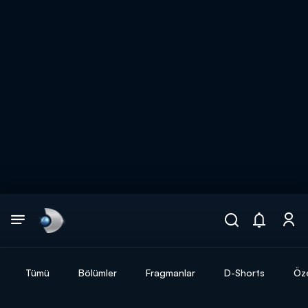
Arama
muhteşem ikili
ARAMA SONUÇLARI
Tümü
Bölümler
Fragmanlar
D-Shorts
Öze
DİĞER SONUÇLAR