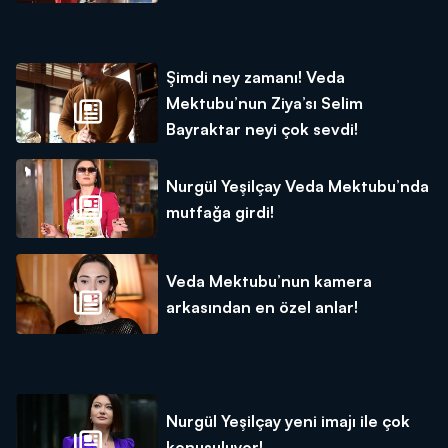
Şimdi ney zamanı! Veda
Mektubu’nun Ziya’sı Selim
Bayraktar neyi çok sevdi!
Nurgül Yeşilçay Veda Mektubu’nda
mutfağa girdi!
Veda Mektubu’nun kamera
arkasından en özel anlar!
Nurgül Yeşilçay yeni imajı ile çok
konuşuluyor!