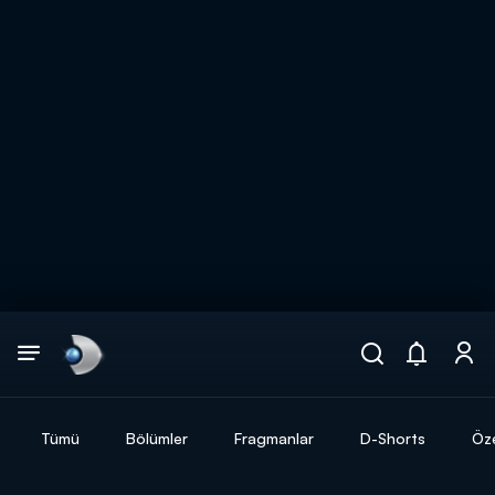
Arama
muhteşem ikili
ARAMA SONUÇLARI
Tümü
Bölümler
Fragmanlar
D-Shorts
Öze
DİĞER SONUÇLAR