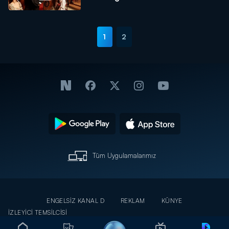
1
2
Tüm Uygulamalarımız
ENGELSİZ KANAL D
REKLAM
KÜNYE
İZLEYİCİ TEMSİLCİSİ
KİŞİSEL VERİLERİN KORUNMASI
YARDIM
İLETİŞİM