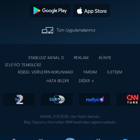
Tüm Uygulamalarımız
ENGELSİZ KANAL D
REKLAM
KÜNYE
İZLEYİCİ TEMSİLCİSİ
KİŞİSEL VERİLERİN KORUNMASI
YARDIM
İLETİŞİM
HATA BİLDİR
DİĞER
KANAL D © 2026. Her Hakkı Saklıdır.
Bilgi Toplumu Hizmetleri MKK tarafından sağlanmaktadır.