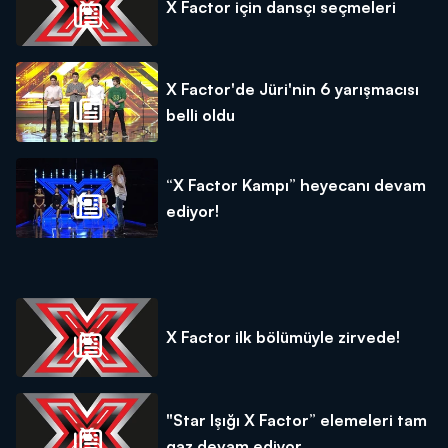
X Factor için dansçı seçmeleri
X Factor'de Jüri'nin 6 yarışmacısı
belli oldu
“X Factor Kampı” heyecanı devam
ediyor!
X Factor ilk bölümüyle zirvede!
"Star Işığı X Factor” elemeleri tam
gaz devam ediyor