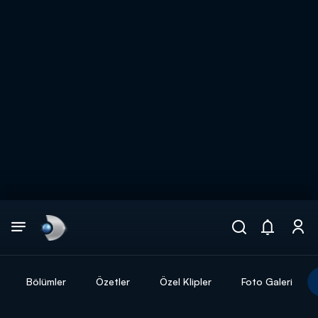
Arama
muhteşem ikili
ARAMA SONUÇLARI
Bölümler
Özetler
Özel Klipler
Foto Galeri
DİĞER SONUÇLAR