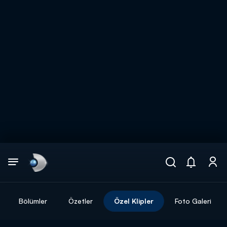
Arama
muhteşem ikili
ARAMA SONUÇLARI
Bölümler
Özetler
Özel Klipler
Foto Galeri
DİĞER SONUÇLAR