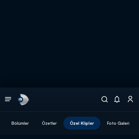
Arama
muhteşem ikili
ARAMA SONUÇLARI
Bölümler
Özetler
Özel Klipler
Foto Galeri
DİĞER SONUÇLAR