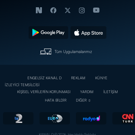
Tüm Uygulamalarımız
ENGELSİZ KANAL D
REKLAM
KÜNYE
İZLEYİCİ TEMSİLCİSİ
KİŞİSEL VERİLERİN KORUNMASI
YARDIM
İLETİŞİM
HATA BİLDİR
DİĞER
KANAL D © 2026. Her Hakkı Saklıdır.