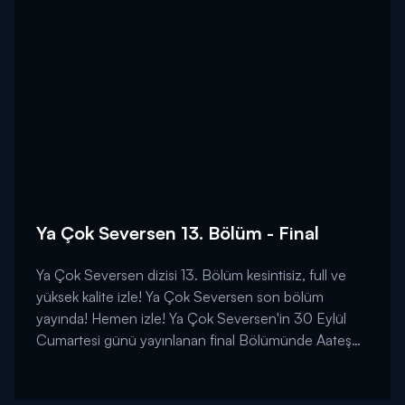
Ya Çok Seversen 13. Bölüm - Final
Ya Çok Seversen dizisi 13. Bölüm kesintisiz, full ve
yüksek kalite izle! Ya Çok Seversen son bölüm
yayında! Hemen izle! Ya Çok Seversen'in 30 Eylül
Cumartesi günü yayınlanan final Bölümünde Aateş
ve Leyla hikayelerinin sonuna geliyorlar. 30 Eylül
Cumartesi günü yayınlanan Ya Çok Seversen'in 13.
bölümünde neler oldu? Ya Çok Seversen 13.