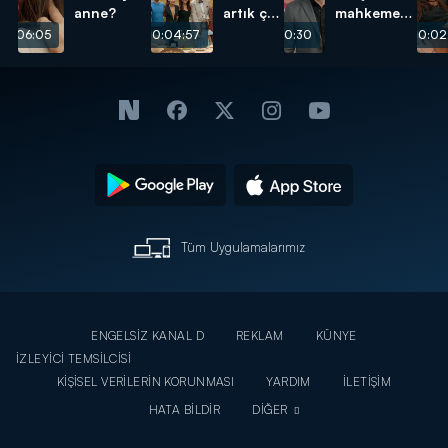
anne?
artık çok
mahkemede
mutlu!
Füsun ve
00:06:05
00:04:57
00:10:30
00:02
Umut'un
foyasını
ortaya
çıkardı!
Tüm Uygulamalarımız
ENGELSİZ KANAL D
REKLAM
KÜNYE
İZLEYİCİ TEMSİLCİSİ
KİŞİSEL VERİLERİN KORUNMASI
YARDIM
İLETİŞİM
HATA BİLDİR
DİĞER