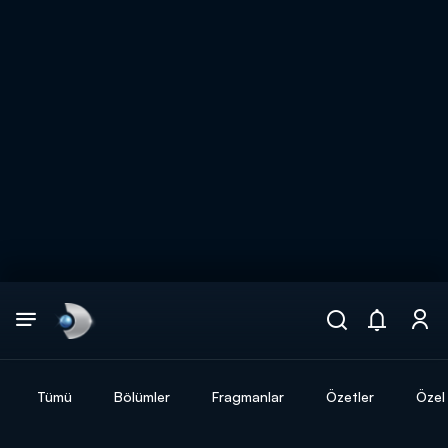
Arama
muhteşem ikili
ARAMA SONUÇLARI
Tümü
Bölümler
Fragmanlar
Özetler
Özel 
DİĞER SONUÇLAR