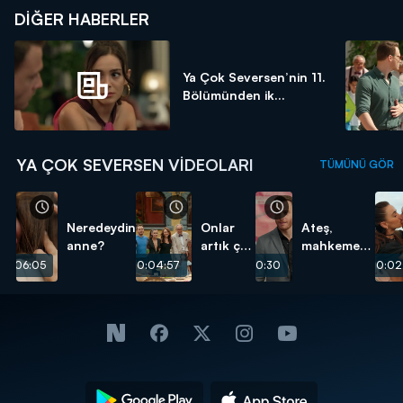
DIĞER HABERLER
Ya Çok Seversen’nin 11.
Bölümünden ik...
YA ÇOK SEVERSEN VIDEOLARI
TÜMÜNÜ GÖR
Neredeydin
Onlar
Ateş,
anne?
artık çok
mahkemede
mutlu!
Füsun ve
00:06:05
00:04:57
00:10:30
00:02
Umut'un
foyasını
ortaya
çıkardı!