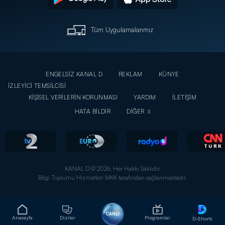
Tüm Uygulamalarımız
ENGELSİZ KANAL D
REKLAM
KÜNYE
İZLEYİCİ TEMSİLCİSİ
KİŞİSEL VERİLERİN KORUNMASI
YARDIM
İLETİŞİM
HATA BİLDİR
DİĞER
KANAL D © 2026. Her Hakkı Saklıdır.
Bilgi Toplumu Hizmetleri MKK tarafından sağlanmaktadır.
CANLI
Anasayfa
Diziler
Programlar
D-Shorts