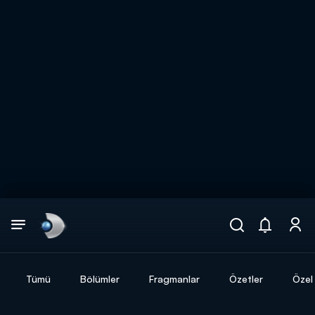
Arama
muhteşem ikili
ARAMA SONUÇLARI
Tümü
Bölümler
Fragmanlar
Özetler
Özel 
DİĞER SONUÇLAR