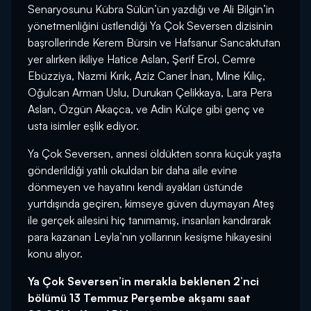
Senaryosunu Kübra Sülün’ün yazdığı ve Ali Bilgin’in
yönetmenliğini üstlendiği Ya Çok Seversen dizisinin
başrollerinde Kerem Bürsin ve Hafsanur Sancaktutan
yer alırken ikiliye Hatice Aslan, Şerif Erol, Cemre
Ebüzziya, Nazmi Kırık, Aziz Caner İnan, Mine Kılıç,
Oğulcan Arman Uslu, Durukan Çelikkaya, Lara Pera
Aslan, Özgün Akaçca, ve Adin Külçe gibi genç ve
usta isimler eşlik ediyor.
Ya Çok Seversen, annesi öldükten sonra küçük yaşta
gönderildiği yatılı okuldan bir daha aile evine
dönmeyen ve hayatını kendi ayakları üstünde
yurtdışında geçiren, kimseye güven duymayan Ateş
ile gerçek ailesini hiç tanımamış, insanları kandırarak
para kazanan Leyla’nın yollarının kesişme hikayesini
konu alıyor.
Ya Çok Seversen’in merakla beklenen 2’nci
bölümü 13 Temmuz Perşembe akşamı saat