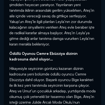
şimdiden heyecan yaratıyor. Yayınlanan yeni
tanıtımda ikilinin arasındaki gerilim yükselirken, Ateş’in
aile içinde vereceği savaş da gittikçe sertleşiyor.
Yakup’un Ateş’le ilgili planları Leyla’nın zor durumda
kalacağının sinyallerini verirken Ateş evle beraber işte
de radikal kararlar almaya başlıyor. Ateş’in Leyla’ya
gitme dediği anlar tanıtıma damga vururken Leyla’nın
kararı merakla bekleniyor.
Ödüllü Oyuncu Cemre Ebüzziya dizinin
kadrosuna dahil oluyor…
Hikayesiyle seyircinin gönlünü kazanan dizinin
kadrosuna yeni bölümde ödüllü oyuncu Cemre
Ebüzziya dahil oluyor. Başarılı oyuncu Bige karakteri
ile ilk kez yeni tanıtımda seyircinin karşısına çıkıyor.
Ateş ve Umut’un çocukluk arkadaşı, yurtdışında moda
okumuş çok yetenekli bir tasarımcı olan Bige, Ateş’in
isteği üzerine Jülide Arcalı Moda Okulu’nun