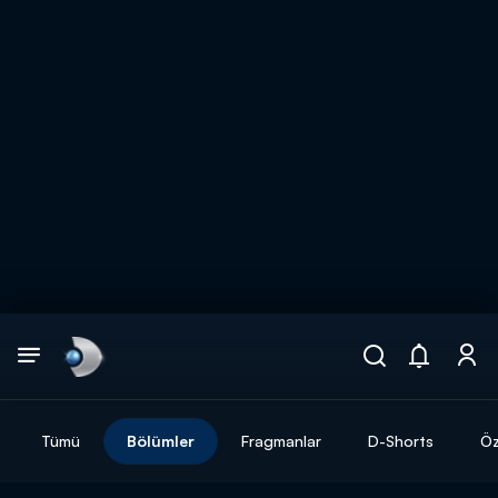
Arama
muhteşem ikili
ARAMA SONUÇLARI
Tümü
Bölümler
Fragmanlar
D-Shorts
Öz
DİĞER SONUÇLAR