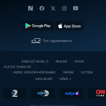
Tüm Uygulamalarımız
ENGELSİZ KANAL D
REKLAM
KÜNYE
İZLEYİCİ TEMSİLCİSİ
KİŞİSEL VERİLERİN KORUNMASI
YARDIM
İLETİŞİM
HATA BİLDİR
DİĞER
KANAL D © 2026. Her Hakkı Saklıdır.