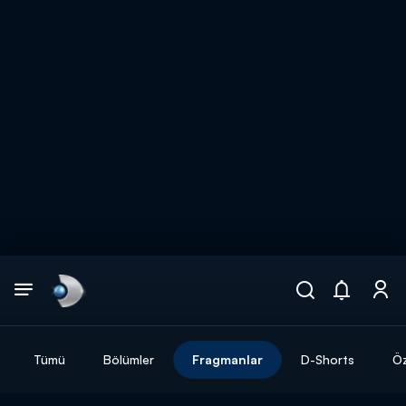
Arama
muhteşem ikili
ARAMA SONUÇLARI
Tümü
Bölümler
Fragmanlar
D-Shorts
Öz
DİĞER SONUÇLAR