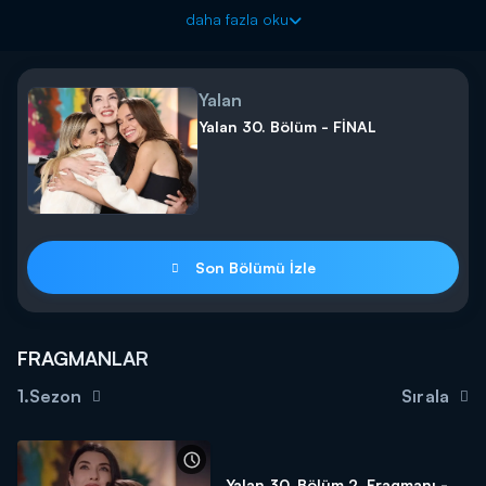
Yapımını Süreç Film, yapımcılığını Ali Gündoğdu ve İnci
daha fazla oku
Gündoğdu'nun üstlendiği, Aslıhan Güner, Feyyaz Duman, Eylül
Tumbar, Yeşim Ceren Bozoğlu, Özge Borak, Emir Benderlioğlu,
Serra Pirinç, Atakan Hoşgören, Renan Bilek, Kubilay Tunçer ve
Yalan
Zeynep Eronat gibi tecrübeli isimlerin kadrosunda yer aldığı
Yalan bu akşam 20.00'da Kanal D'de başlıyor!
Yalan 30. Bölüm - FİNAL
En korkunç yalan, anneye söylenen yalandır.” söylemi ile dram
dolu bir anne- kız hikayesinin ekrana geleceğinin sinyalini veren
yeni dizi Yalan, seyirci karşısına çıkmak için gün sayıyor.
YALAN DİZİSİ OYUNCULARI KİMLER?
Son Bölümü İzle
Aslıhan Güner, Feyyaz Duman, Yeşim Ceren Bozoğlu, Özge
Borak, Emir Benderlioğlu, Eylül Tumbar, Serra Pirinç, Atakan
Hoşgören ve Zeynep Eronat Yalan dizisinde rol alacak.
FRAGMANLAR
Yalan bu akşam 20.00'da Kanal D'de başlıyor!
1.Sezon
Sırala
Yalan 30. Bölüm 2. Fragmanı -