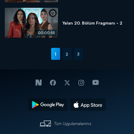
Yalan 20. Bölüm Fragmanı - 2
00:00:55
1
2
3
Tüm Uygulamalarımız