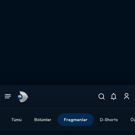
Arama
muhteşem ikili
ARAMA SONUÇLARI
Tümü
Bölümler
Fragmanlar
D-Shorts
Öz
DİĞER SONUÇLAR