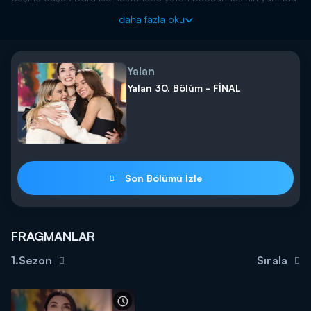
duygu dolu anlar yaşar.
daha fazla oku
Yalan her cumartesi saat 20.00’de Kanal D’de!
Yalan
Yalan 30. Bölüm - FİNAL
Son Bölümü İzle
FRAGMANLAR
1.Sezon
Sırala