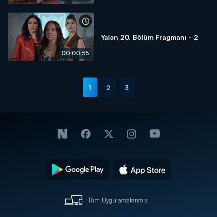
Yalan 20. Bölüm Fragmanı - 2
00:00:55
1
2
3
Tüm Uygulamalarımız