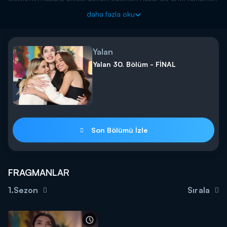
çığrından çıkmış durumdadır. Zehra Karaca'nın mallarını üstüne
daha fazla oku
geçirmekle kalmayıp Duru'yu öldürmek için harekete geçer. Bu
sırada Kenan cinayeti dosyasının en önemli tanığı olan Necdet
ölmüştür ve Yaman Savcı, Yusuf Kaleli'yi ifadeye çağırır.
Yalan
Yalan yeni bölümleriyle her cumartesi 20.00’de Kanal D’de!
Yalan 30. Bölüm - FİNAL
Son Bölümü İzle
FRAGMANLAR
1.Sezon
Sırala