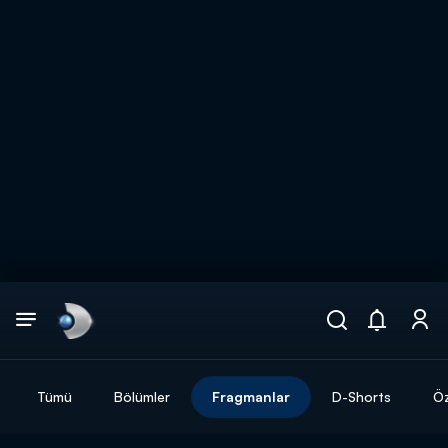
Arama
muhteşem ikili
ARAMA SONUÇLARI
Tümü
Bölümler
Fragmanlar
D-Shorts
Öz
DİĞER SONUÇLAR