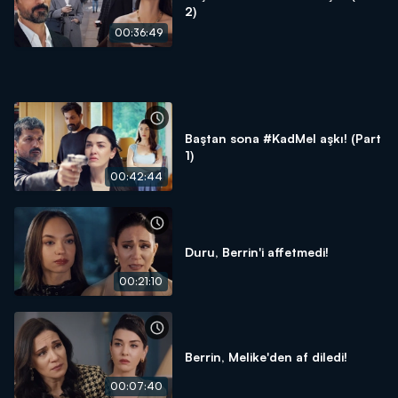
2)
00:36:49
Baştan sona #KadMel aşkı! (Part
1)
00:42:44
Duru, Berrin'i affetmedi!
00:21:10
Berrin, Melike'den af diledi!
00:07:40