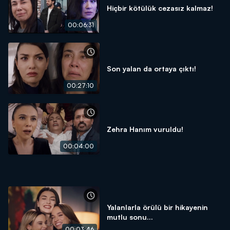
Hiçbir kötülük cezasız kalmaz!
00:06:31
Son yalan da ortaya çıktı!
00:27:10
Zehra Hanım vuruldu!
00:04:00
Yalanlarla örülü bir hikayenin
mutlu sonu...
00:03:46