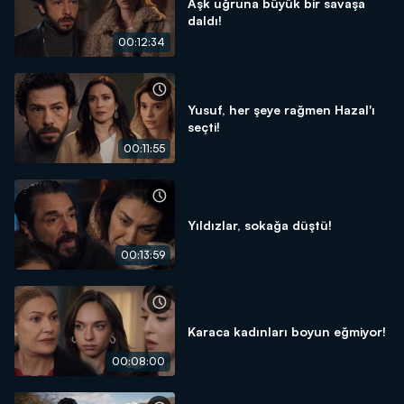
Aşk uğruna büyük bir savaşa
daldı!
00:12:34
Yusuf, her şeye rağmen Hazal'ı
seçti!
00:11:55
Yıldızlar, sokağa düştü!
00:13:59
Karaca kadınları boyun eğmiyor!
00:08:00