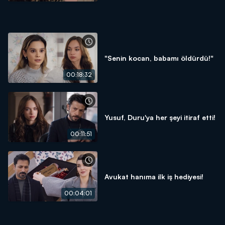
"Senin kocan, babamı öldürdü!"
00:18:32
Yusuf, Duru'ya her şeyi itiraf etti!
00:11:51
Avukat hanıma ilk iş hediyesi!
00:04:01