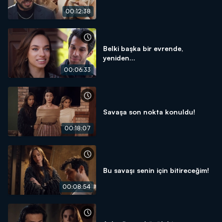
00:12:38
Belki başka bir evrende,
yeniden...
00:06:33
Savaşa son nokta konuldu!
00:18:07
Bu savaşı senin için bitireceğim!
00:08:54