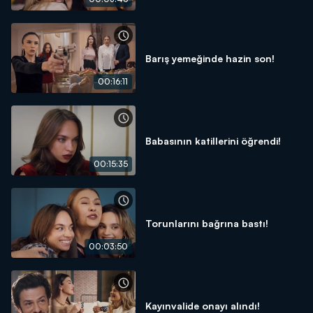
Barış yemeğinde hazin son!
00:16:11
Babasının katillerini öğrendi!
00:15:35
Torunlarını bağrına bastı!
00:03:50
Kayınvalide onayı alındı!