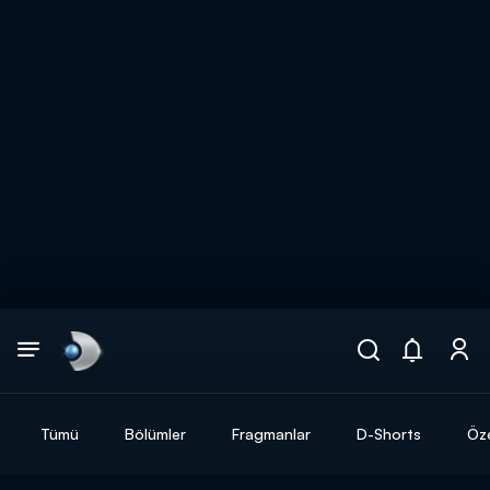
Arama
muhteşem ikili
ARAMA SONUÇLARI
Tümü
Bölümler
Fragmanlar
D-Shorts
Öze
DİĞER SONUÇLAR