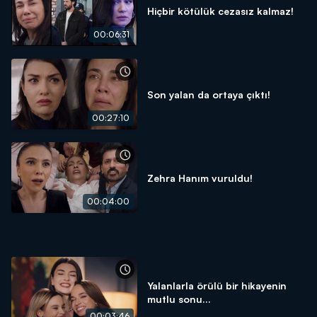
Hiçbir kötülük cezasız kalmaz!
00:06:31
Son yalan da ortaya çıktı!
00:27:10
Zehra Hanım vuruldu!
00:04:00
Yalanlarla örülü bir hikayenin
mutlu sonu...
00:03:46