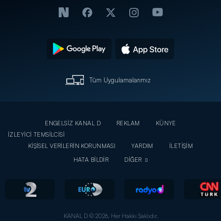
Tüm Uygulamalarımız
ENGELSİZ KANAL D
REKLAM
KÜNYE
İZLEYİCİ TEMSİLCİSİ
KİŞİSEL VERİLERİN KORUNMASI
YARDIM
İLETİŞİM
HATA BİLDİR
DİĞER
KANAL D © 2026. Her Hakkı Saklıdır.