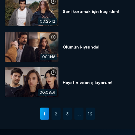
Seni korumak için kaçırdım!
00:25:12
Ölümün kıyısında!
00:11:16
Hayatınızdan çıkıyorum!
00:08:31
1
2
3
...
12