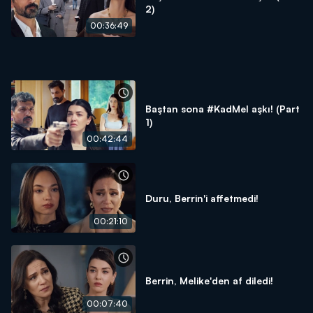
2)
00:36:49
Baştan sona #KadMel aşkı! (Part
1)
00:42:44
Duru, Berrin'i affetmedi!
00:21:10
Berrin, Melike'den af diledi!
00:07:40