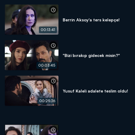
Berrin Aksoy'a ters kelepçe!
00:13:41
"Bizi bırakıp gidecek misin?"
00:03:45
Yusuf Kaleli adalete teslim oldu!
00:25:36