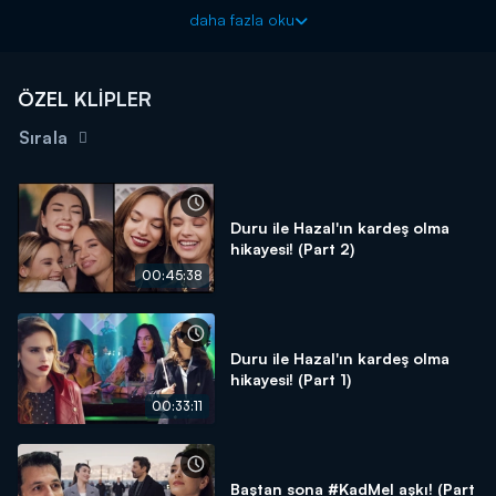
daha fazla oku
ÖZEL KLİPLER
Sırala
Duru ile Hazal'ın kardeş olma
hikayesi! (Part 2)
00:45:38
Duru ile Hazal'ın kardeş olma
hikayesi! (Part 1)
00:33:11
Baştan sona #KadMel aşkı! (Part