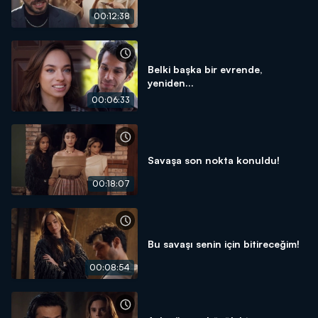
00:12:38
Belki başka bir evrende,
yeniden...
00:06:33
Savaşa son nokta konuldu!
00:18:07
Bu savaşı senin için bitireceğim!
00:08:54