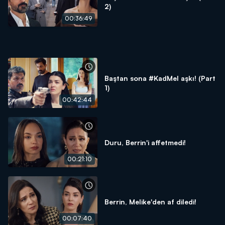
2)
00:36:49
Baştan sona #KadMel aşkı! (Part
1)
00:42:44
Duru, Berrin'i affetmedi!
00:21:10
Berrin, Melike'den af diledi!
00:07:40