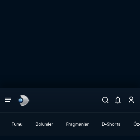
Arama
muhteşem ikili
ARAMA SONUÇLARI
Tümü
Bölümler
Fragmanlar
D-Shorts
Öze
DİĞER SONUÇLAR