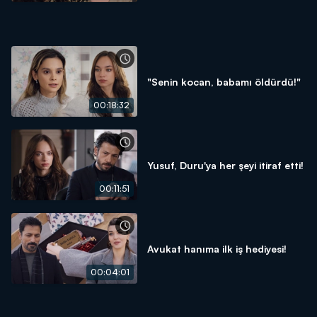
"Senin kocan, babamı öldürdü!"
00:18:32
Yusuf, Duru'ya her şeyi itiraf etti!
00:11:51
Avukat hanıma ilk iş hediyesi!
00:04:01