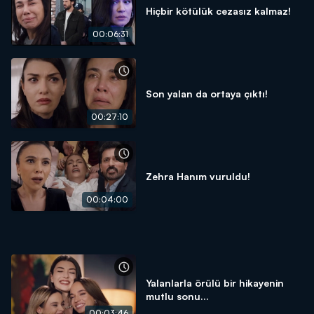
Hiçbir kötülük cezasız kalmaz!
00:06:31
Son yalan da ortaya çıktı!
00:27:10
Zehra Hanım vuruldu!
00:04:00
Yalanlarla örülü bir hikayenin
mutlu sonu...
00:03:46