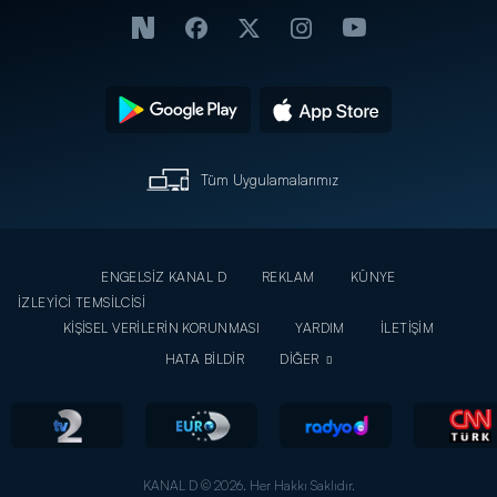
Tüm Uygulamalarımız
ENGELSİZ KANAL D
REKLAM
KÜNYE
İZLEYİCİ TEMSİLCİSİ
KİŞİSEL VERİLERİN KORUNMASI
YARDIM
İLETİŞİM
HATA BİLDİR
DİĞER
KANAL D © 2026. Her Hakkı Saklıdır.