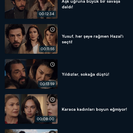
Aşk uğruna büyük bir savaşa
daldı!
00:12:34
Yusuf, her şeye rağmen Hazal'ı
seçti!
00:11:55
Yıldızlar, sokağa düştü!
00:13:59
Karaca kadınları boyun eğmiyor!
00:08:00