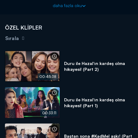
Yalan yeni bölümleriyle her cumartesi 20.00’de Kanal D’de!
daha fazla oku
ÖZEL KLİPLER
Sırala
Duru ile Hazal'ın kardeş olma
hikayesi! (Part 2)
00:45:38
Duru ile Hazal'ın kardeş olma
hikayesi! (Part 1)
00:33:11
Baştan sona #KadMel aşkı! (Part