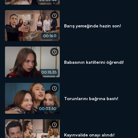
Barış yemeğinde hazin son!
00:16:11
Babasının katillerini öğrendi!
00:15:35
Torunlarını bağrına bastı!
00:03:50
Kayınvalide onayı alındı!