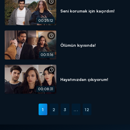
Seni korumak için kaçırdım!
00:25:12
Ölümün kıyısında!
00:11:16
Hayatınızdan çıkıyorum!
00:08:31
1
2
3
...
12