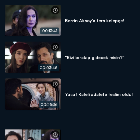
Berrin Aksoy'a ters kelepçe!
00:13:41
"Bizi bırakıp gidecek misin?"
00:03:45
Yusuf Kaleli adalete teslim oldu!
00:25:36