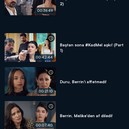
2)
00:36:49
Baştan sona #KadMel aşkı! (Part
1)
00:42:44
Duru, Berrin'i affetmedi!
00:21:10
Berrin, Melike'den af diledi!
00:07:40