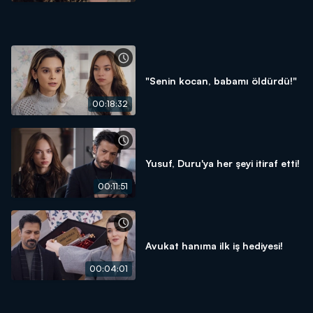
"Senin kocan, babamı öldürdü!"
00:18:32
Yusuf, Duru'ya her şeyi itiraf etti!
00:11:51
Avukat hanıma ilk iş hediyesi!
00:04:01