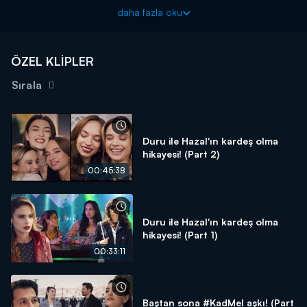
Yalan yeni bölümleriyle her cumartesi 20.00’de Kanal D’de!
daha fazla oku
ÖZEL KLİPLER
Sırala
Duru ile Hazal'ın kardeş olma
hikayesi! (Part 2)
00:45:38
Duru ile Hazal'ın kardeş olma
hikayesi! (Part 1)
00:33:11
Baştan sona #KadMel aşkı! (Part