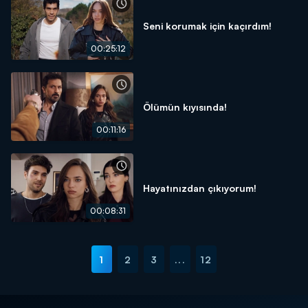
Seni korumak için kaçırdım!
00:25:12
Ölümün kıyısında!
00:11:16
Hayatınızdan çıkıyorum!
00:08:31
1
2
3
...
12