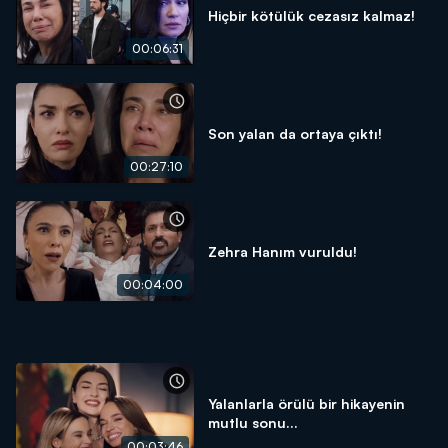
Hiçbir kötülük cezasız kalmaz!
00:06:31
Son yalan da ortaya çıktı!
00:27:10
Zehra Hanım vuruldu!
00:04:00
Yalanlarla örülü bir hikayenin
mutlu sonu...
00:03:46