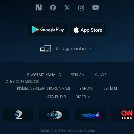
Tüm Uygulamalarımız
ENGELSİZ KANAL D
REKLAM
KÜNYE
İZLEYİCİ TEMSİLCİSİ
KİŞİSEL VERİLERİN KORUNMASI
YARDIM
İLETİŞİM
HATA BİLDİR
DİĞER
KANAL D © 2026. Her Hakkı Saklıdır.