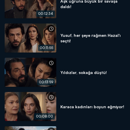
Aşk uğruna büyük bir savaşa
daldı!
00:12:34
Yusuf, her şeye rağmen Hazal'ı
seçti!
00:11:55
Yıldızlar, sokağa düştü!
00:13:59
Karaca kadınları boyun eğmiyor!
00:08:00