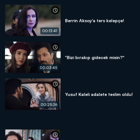
Berrin Aksoy'a ters kelepçe!
00:13:41
"Bizi bırakıp gidecek misin?"
00:03:45
Yusuf Kaleli adalete teslim oldu!
00:25:36