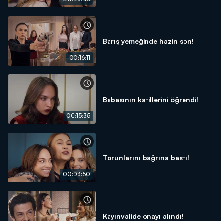
Barış yemeğinde hazin son!
00:16:11
Babasının katillerini öğrendi!
00:15:35
Torunlarını bağrına bastı!
00:03:50
Kayınvalide onayı alındı!