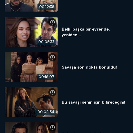
00:12:38
Belki başka bir evrende,
yeniden...
00:06:33
Savaşa son nokta konuldu!
00:18:07
Bu savaşı senin için bitireceğim!
00:08:54