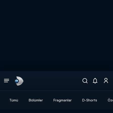
Arama
muhteşem ikili
ARAMA SONUÇLARI
Tümü
Bölümler
Fragmanlar
D-Shorts
Öze
DİĞER SONUÇLAR