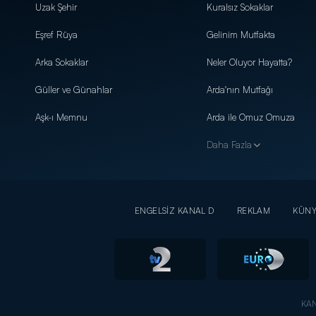
Uzak Şehir
Kuralsız Sokaklar
Eşref Rüya
Gelinim Mutfakta
Arka Sokaklar
Neler Oluyor Hayatta?
Güller ve Günahlar
Arda'nın Mutfağı
Aşk-ı Memnu
Arda ile Omuz Omuza
Daha Fazla
ENGELSİZ KANAL D
REKLAM
KÜN
KAN