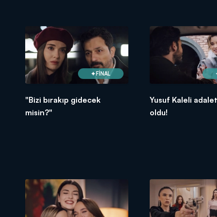
FİNAL
"Bizi bırakıp gidecek
Yusuf Kaleli adale
misin?"
oldu!