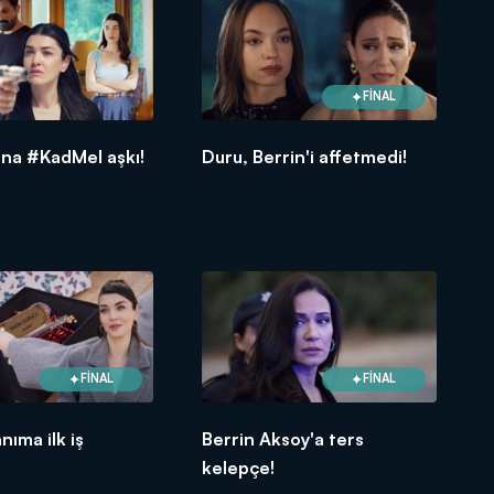
FİNAL
ona #KadMel aşkı!
Duru, Berrin'i affetmedi!
FİNAL
FİNAL
nıma ilk iş
Berrin Aksoy'a ters
kelepçe!