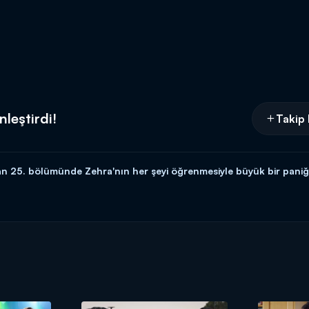
nleştirdi!
Takip 
n 25. bölümünde Zehra'nın her şeyi öğrenmesiyle büyük bir paniğe
si 20.00’de Kanal D’de!