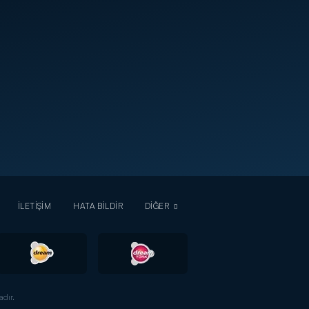
İLETİŞİM
HATA BİLDİR
DİĞER
dır.