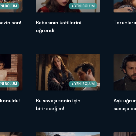
ENİ BÖLÜM
YENİ BÖLÜM
azin son!
Babasının katillerini
Torunları
öğrendi!
ENİ BÖLÜM
YENİ BÖLÜM
konuldu!
Bu savaşı senin için
Aşk uğrun
bitireceğim!
savaşa da