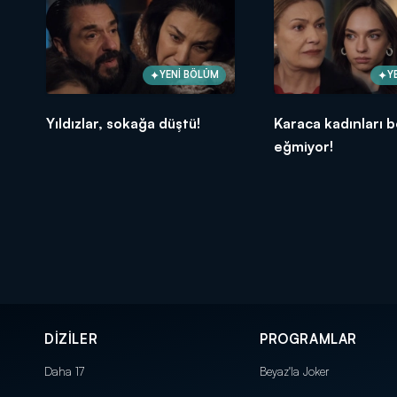
YENİ BÖLÜM
Y
Yıldızlar, sokağa düştü!
Karaca kadınları 
eğmiyor!
DİZİLER
PROGRAMLAR
Daha 17
Beyaz'la Joker