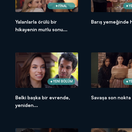
FİNAL
Y
Yalanlarla örülü bir
Barış yemeğinde h
hikayenin mutlu sonu...
YENİ BÖLÜM
Y
Belki başka bir evrende,
Savaşa son nokta 
yeniden...