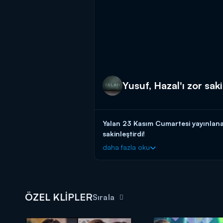
Yusuf, Hazal'ı zor saki
Yalan 23 Kasım Cumartesi yayınlana
sakinleştirdi!
daha fazla oku
Yalan yeni bölümleriyle her cumarte
ÖZEL KLİPLER
Sırala