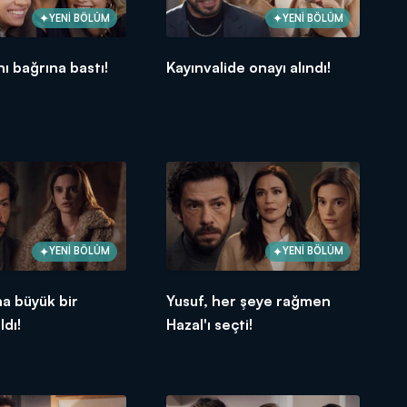
YENİ BÖLÜM
YENİ BÖLÜM
nı bağrına bastı!
Kayınvalide onayı alındı!
YENİ BÖLÜM
YENİ BÖLÜM
a büyük bir
Yusuf, her şeye rağmen
ldı!
Hazal'ı seçti!