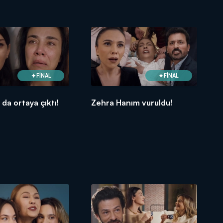
FİNAL
FİNAL
 da ortaya çıktı!
Zehra Hanım vuruldu!