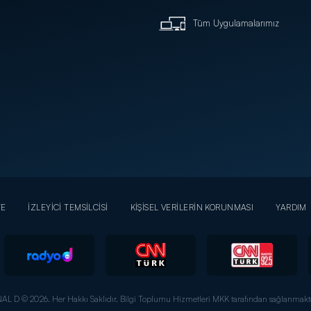
Tüm Uygulamalarımız
YE
İZLEYİCİ TEMSİLCİSİ
KİŞİSEL VERİLERİN KORUNMASI
YARDIM
AL D © 2026. Her Hakkı Saklıdır.
Bilgi Toplumu Hizmetleri MKK tarafından sağlanmakta