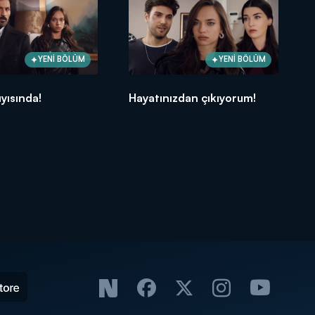
YENİ BÖLÜM
YENİ BÖLÜM
yısında!
Hayatınızdan çıkıyorum!