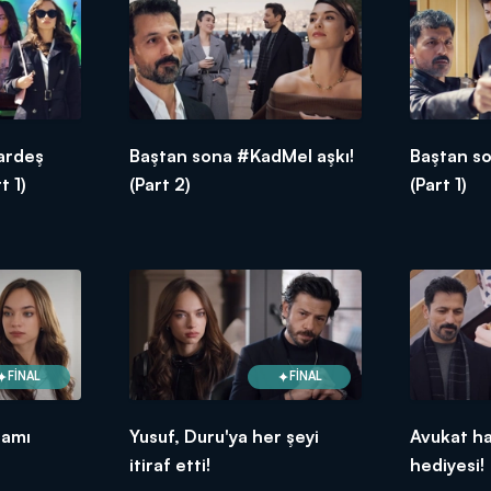
kardeş
Baştan sona #KadMel aşkı!
Baştan s
t 1)
(Part 2)
(Part 1)
FİNAL
FİNAL
bamı
Yusuf, Duru'ya her şeyi
Avukat ha
itiraf etti!
hediyesi!