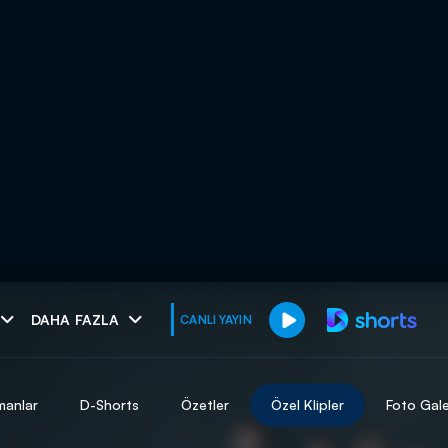
muhteşem ikili
DAHA FAZLA
CANLI YAYIN
I
manlar
D-Shorts
Özetler
Özel Klipler
Foto Gale