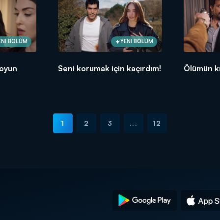
ENİ BÖLÜM
YENİ BÖLÜM
boyun
Seni korumak için kaçırdım!
Ölümün kı
1
2
3
...
12