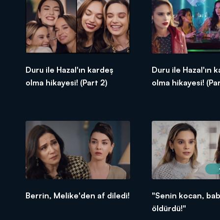
Duru ile Hazal'ın kardeş
Duru ile Hazal'ın 
olma hikayesi! (Part 2)
olma hikayesi! (Par
Berrin, Melike'den af diledi!
"Senin kocan, ba
öldürdü!"