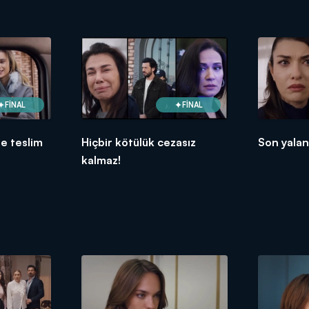
FİNAL
FİNAL
te teslim
Hiçbir kötülük cezasız
Son yalan
kalmaz!