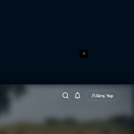
X
Giriş Yap