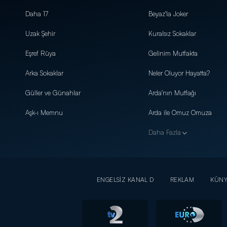
Daha 17
Beyaz'la Joker
Uzak Şehir
Kuralsız Sokaklar
Eşref Rüya
Gelinim Mutfakta
Arka Sokaklar
Neler Oluyor Hayatta?
Güller ve Günahlar
Arda'nın Mutfağı
Aşk-ı Memnu
Arda ile Omuz Omuza
Daha Fazla
ENGELSİZ KANAL D
REKLAM
KÜN