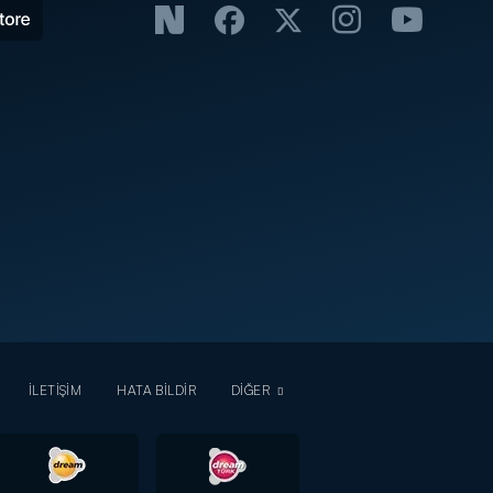
İLETİŞİM
HATA BİLDİR
DİĞER