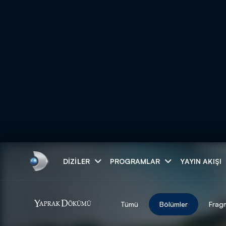
Arama
DIZILER
PROGRAMLAR
YAYIN AKIŞI
ARAMA SONUÇLAR
Tümü
Bölümler
Frag