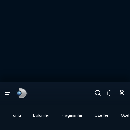
Arama
muhteşem ikili
ARAMA SONUÇLARI
Tümü
Bölümler
Fragmanlar
Özetler
Özel 
DİĞER SONUÇLAR