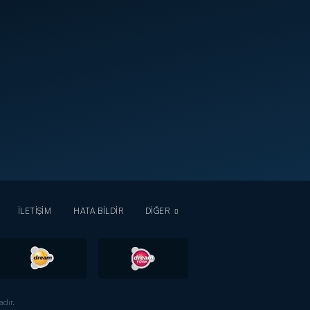
İLETİŞİM
HATA BİLDİR
DİĞER
dır.