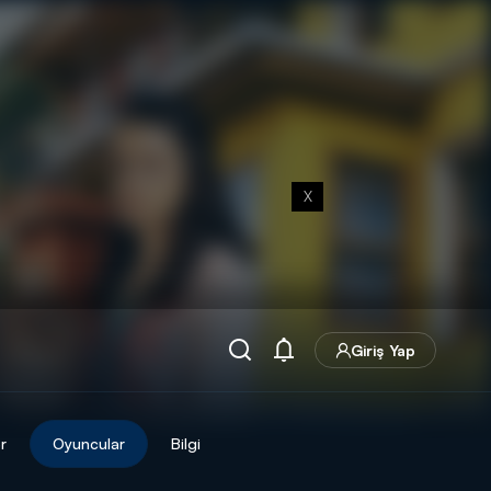
X
Giriş Yap
r
Oyuncular
Bilgi