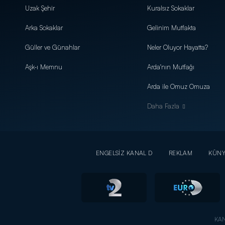
Uzak Şehir
Kuralsız Sokaklar
Arka Sokaklar
Gelinim Mutfakta
Güller ve Günahlar
Neler Oluyor Hayatta?
Aşk-ı Memnu
Arda'nın Mutfağı
Arda ile Omuz Omuza
Daha Fazla
ENGELSİZ KANAL D
REKLAM
KÜN
KAN