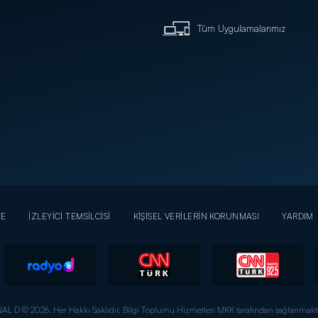
Tüm Uygulamalarımız
YE
İZLEYİCİ TEMSİLCİSİ
KİŞİSEL VERİLERİN KORUNMASI
YARDIM
AL D © 2026. Her Hakkı Saklıdır.
Bilgi Toplumu Hizmetleri MKK tarafından sağlanmakta