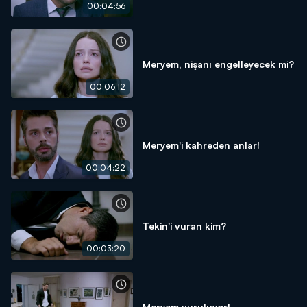
00:04:56
Meryem, nişanı engelleyecek mi?
00:06:12
Meryem'i kahreden anlar!
00:04:22
Tekin'i vuran kim?
00:03:20
Meryem vuruluyor!