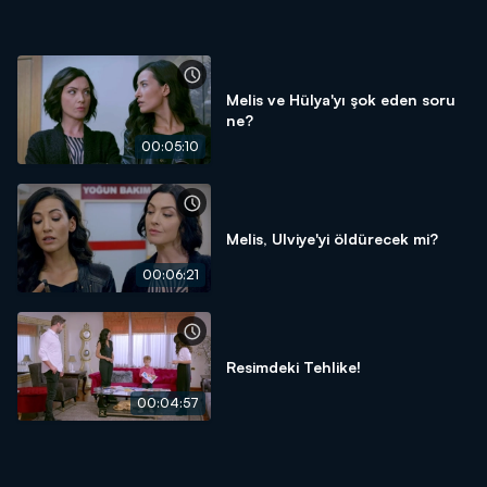
Melis ve Hülya'yı şok eden soru
ne?
00:05:10
Melis, Ulviye'yi öldürecek mi?
00:06:21
Resimdeki Tehlike!
00:04:57