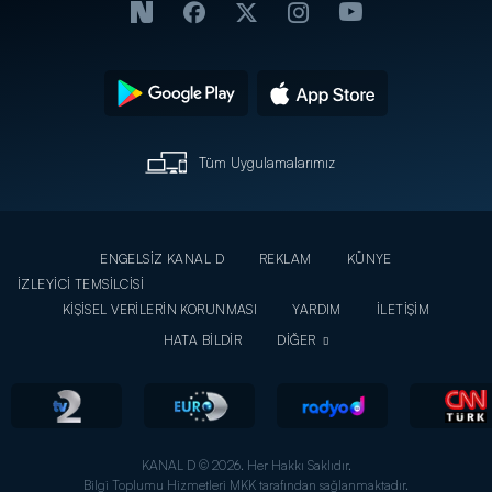
Tüm Uygulamalarımız
ENGELSİZ KANAL D
REKLAM
KÜNYE
İZLEYİCİ TEMSİLCİSİ
KİŞİSEL VERİLERİN KORUNMASI
YARDIM
İLETİŞİM
HATA BİLDİR
DİĞER
KANAL D © 2026. Her Hakkı Saklıdır.
Bilgi Toplumu Hizmetleri MKK tarafından sağlanmaktadır.