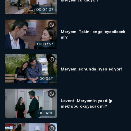
00:04:07
Meryem, Tekin'i engelleyebilecek
mi?
00:07:23
Meryem, sonunda isyan ediyor!
00:06:11
Levent, Meryem'in yazdığı
mektubu okuyacak mı?
00:06:18