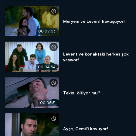
Meryem ve Levent kavuşuyor!
00:07:03
Levent ve konaktaki herkes şok
yaşıyor!
00:04:54
Tekin, ölüyor mu?
00:05:51
Ayşe, Cemil'i kovuyor!