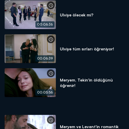
Ulviye ölecek mi?
00:06:36
Ulviye tüm sırları öğreniyor!
00:06:39
Meryem, Tekin'in öldüğünü
öğrenir!
00:05:56
Meryem ve Levent'in romantik