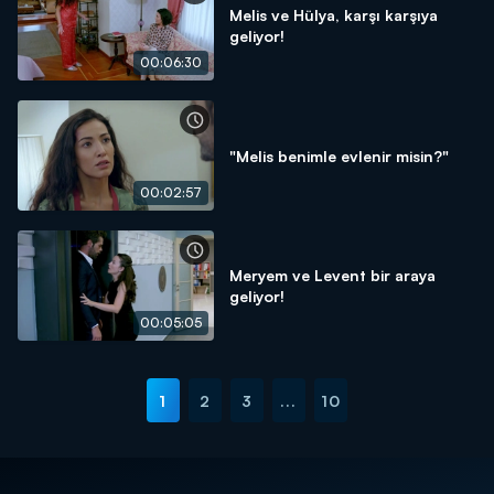
Melis ve Hülya, karşı karşıya
geliyor!
00:06:30
"Melis benimle evlenir misin?"
00:02:57
Meryem ve Levent bir araya
geliyor!
00:05:05
1
2
3
...
10