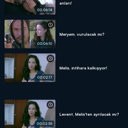
anları!
00:06:14
Meryem, vurulacak mı?
00:06:10
Melis, intihara kalkışıyor!
00:02:17
Levent, Melis'ten ayrılacak mı?
00:02:55