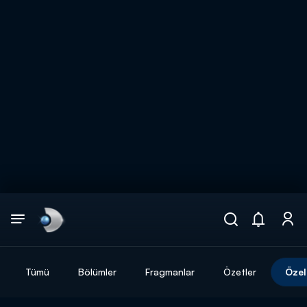
Arama
muhteşem ikili
ARAMA SONUÇLARI
Tümü
Bölümler
Fragmanlar
Özetler
Özel
DİĞER SONUÇLAR