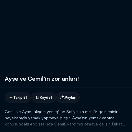
Ayşe ve Cemil'in zor anları!
Takip Et
Kaydet
Paylaş
Cemil ve Ayşe, akşam yemeğine Safiye'nin misafir gelmesinin
heyecanıyla yemek yapmaya girişir. Ayşe'nin yemek yapma
konusundaki endişesinde Cemil, yardımcı olmaya çalışır. Fakat
ikiliyi öyle bir sürpriz bekler ki gördüklerinde şaşırıp kalırlar.