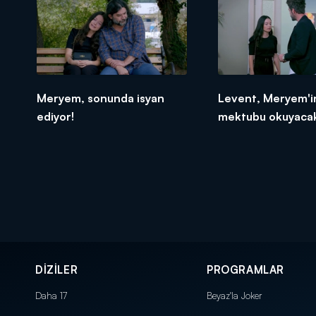
Meryem, sonunda isyan
Levent, Meryem'in
ediyor!
mektubu okuyaca
DİZİLER
PROGRAMLAR
Daha 17
Beyaz'la Joker