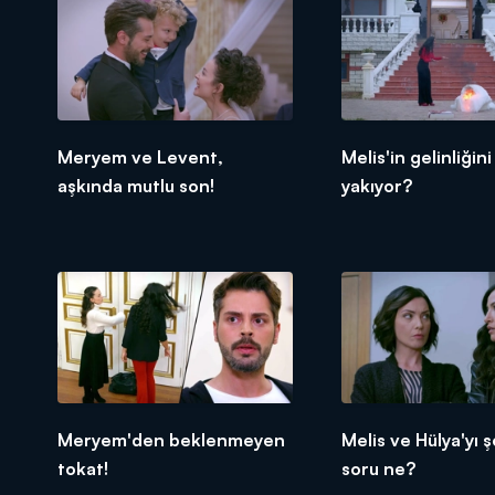
Meryem ve Levent,
Melis'in gelinliğini
aşkında mutlu son!
yakıyor?
Meryem'den beklenmeyen
Melis ve Hülya'yı 
tokat!
soru ne?