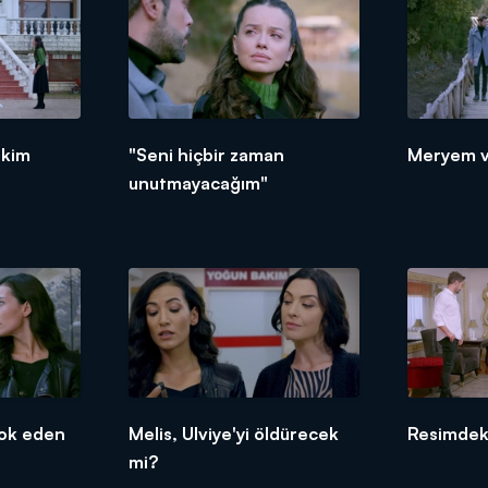
 kim
"Seni hiçbir zaman
Meryem ve
unutmayacağım"
şok eden
Melis, Ulviye'yi öldürecek
Resimdeki
mi?