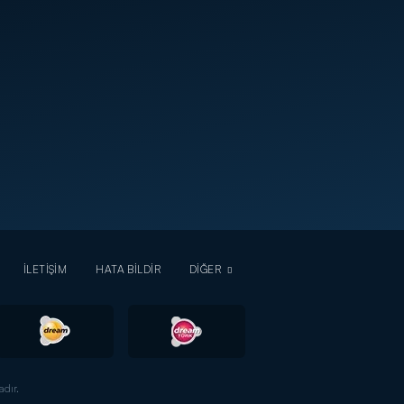
İLETİŞİM
HATA BİLDİR
DİĞER
dır.