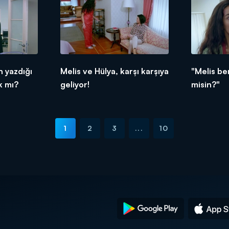
 yazdığı
Melis ve Hülya, karşı karşıya
"Melis be
k mı?
geliyor!
misin?"
1
2
3
...
10