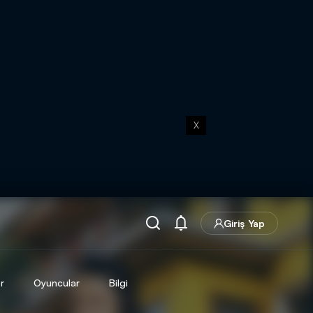
X
Giriş Yap
r
Oyuncular
Bilgi