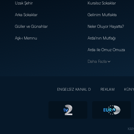
Uzak Şehir
Kuralsız Sokaklar
Arka Sokaklar
Gelinim Mutfakta
Güller ve Günahlar
Neler Oluyor Hayatta?
Aşk-ı Memnu
Arda'nın Mutfağı
Arda ile Omuz Omuza
Daha Fazla
ENGELSİZ KANAL D
REKLAM
KÜN
KAN