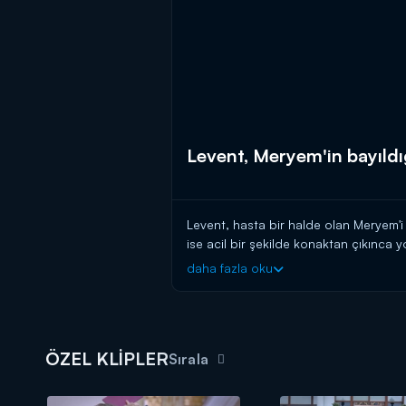
Levent, Meryem'in bayıldı
Levent, hasta bir halde olan Meryem'i
ise acil bir şekilde konaktan çıkınca 
kendisine gelmesi için odaya alıyorla
daha fazla oku
doktor çağırıyorlar. Bir diğer tarafta
ÖZEL KLİPLER
Sırala