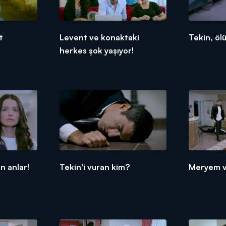
t
Levent ve konaktaki
Tekin, öl
herkes şok yaşıyor!
n anlar!
Tekin'i vuran kim?
Meryem v