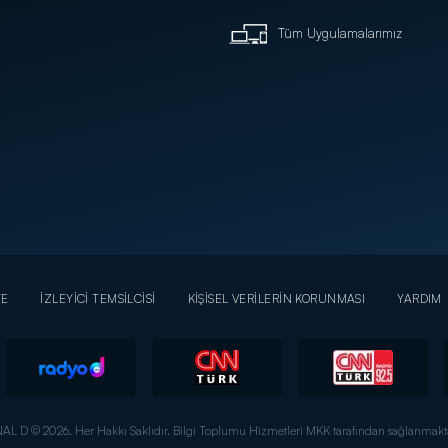
Tüm Uygulamalarımız
YE
İZLEYİCİ TEMSİLCİSİ
KİŞİSEL VERİLERİN KORUNMASI
YARDIM
AL D © 2026. Her Hakkı Saklıdır.
Bilgi Toplumu Hizmetleri MKK tarafından sağlanmakta