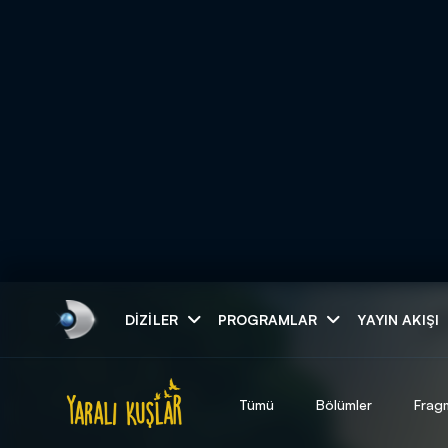
Arama
DIZILER
PROGRAMLAR
YAYIN AKIŞI
ARAMA SONUÇLAR
Tümü
Bölümler
Frag