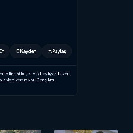
Et
Kaydet
Paylaş
 bilincini kaybedip bayılıyor. Levent
ma anlam veremiyor. Genç kızı
idir. Meryem'in kendisine gelmesi için