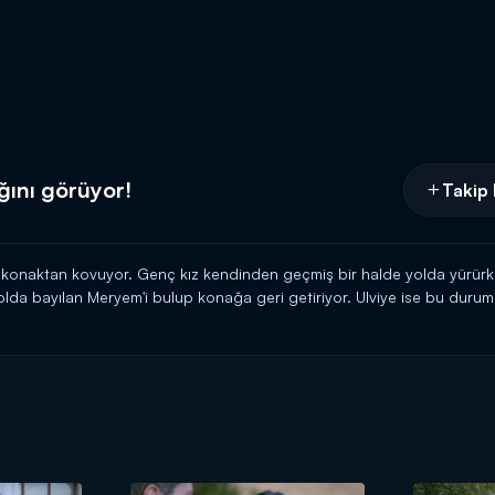
ğını görüyor!
Takip 
 konaktan kovuyor. Genç kız kendinden geçmiş bir halde yolda yürürken
yolda bayılan Meryem'i bulup konağa geri getiriyor. Ulviye ise bu duru
r. Levent hem annesine hem de konaktaki çalışanlara kaşı oldukça öfkel
n Ömer, ablasını o şekilde görünce oldukça üzülüyor.