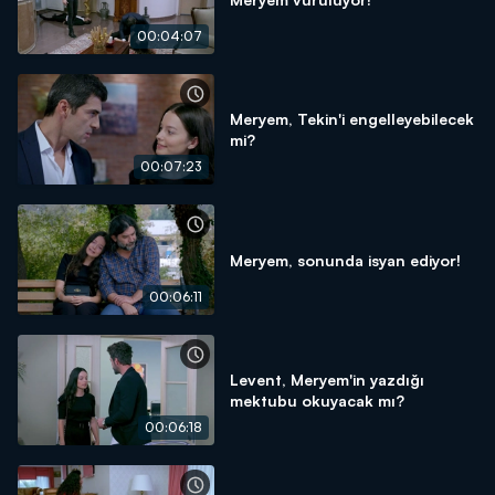
00:04:07
Meryem, Tekin'i engelleyebilecek
mi?
00:07:23
Meryem, sonunda isyan ediyor!
00:06:11
Levent, Meryem'in yazdığı
mektubu okuyacak mı?
00:06:18