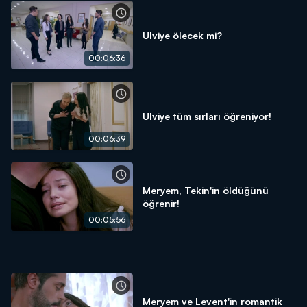
Ulviye ölecek mi?
00:06:36
Ulviye tüm sırları öğreniyor!
00:06:39
Meryem, Tekin'in öldüğünü
öğrenir!
00:05:56
Meryem ve Levent'in romantik