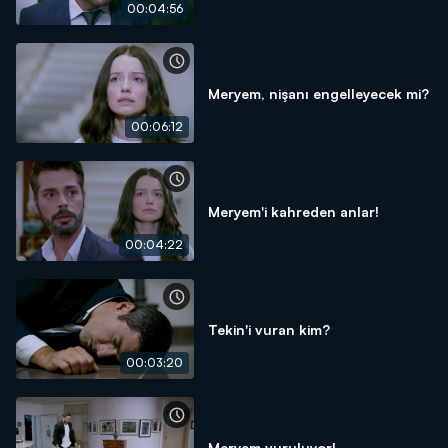
00:04:56
Meryem, nişanı engelleyecek mi?
00:06:12
Meryem'i kahreden anlar!
00:04:22
Tekin'i vuran kim?
00:03:20
Meryem vuruluyor!