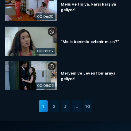
Melis ve Hülya, karşı karşıya
geliyor!
00:06:30
"Melis benimle evlenir misin?"
00:02:57
Meryem ve Levent bir araya
geliyor!
00:05:05
1
2
3
...
10