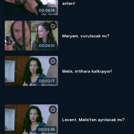
anları!
00:06:14
Meryem, vurulacak mı?
00:06:10
Melis, intihara kalkışıyor!
00:02:17
Levent, Melis'ten ayrılacak mı?
00:02:55