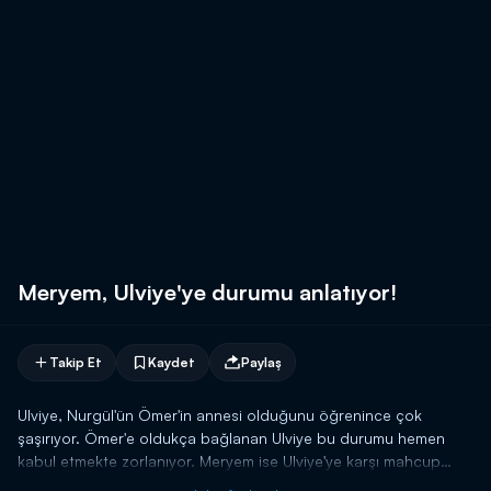
Meryem, Ulviye'ye durumu anlatıyor!
Takip Et
Kaydet
Paylaş
Ulviye, Nurgül'ün Ömer'in annesi olduğunu öğrenince çok
şaşırıyor. Ömer'e oldukça bağlanan Ulviye bu durumu hemen
kabul etmekte zorlanıyor. Meryem ise Ulviye'ye karşı mahcup
olsa da kendisini anlatmaya çalışıyor. Neden Ömer'in gerçek