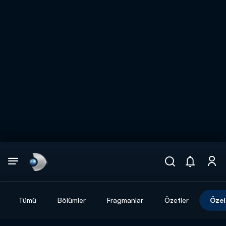
Arama
muhteşem ikili
ARAMA SONUÇLARI
Tümü
Bölümler
Fragmanlar
Özetler
Özel
DİĞER SONUÇLAR