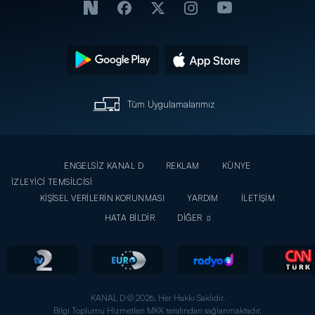
Tüm Uygulamalarımız
ENGELSİZ KANAL D
REKLAM
KÜNYE
İZLEYİCİ TEMSİLCİSİ
KİŞİSEL VERİLERİN KORUNMASI
YARDIM
İLETİŞİM
HATA BİLDİR
DİĞER
KANAL D © 2026. Her Hakkı Saklıdır.
Bilgi Toplumu Hizmetleri MKK tarafından sağlanmaktadır.