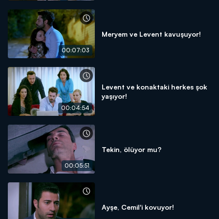
Meryem ve Levent kavuşuyor!
00:07:03
Levent ve konaktaki herkes şok
yaşıyor!
00:04:54
Tekin, ölüyor mu?
00:05:51
Ayşe, Cemil'i kovuyor!