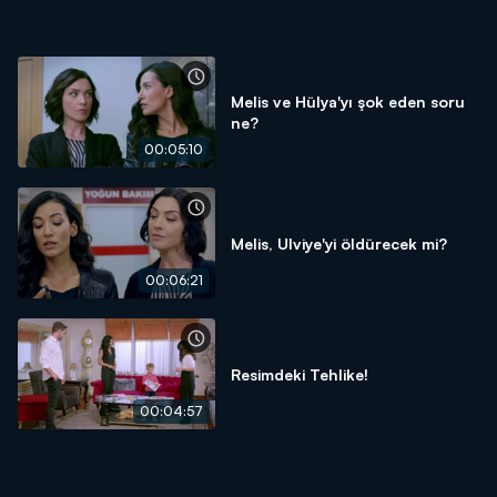
Melis ve Hülya'yı şok eden soru
ne?
00:05:10
Melis, Ulviye'yi öldürecek mi?
00:06:21
Resimdeki Tehlike!
00:04:57