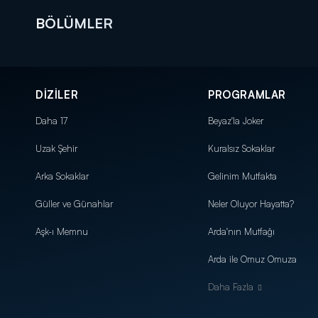
BÖLÜMLER
DİZİLER
PROGRAMLAR
DİĞER SONUÇLAR
Daha 17
Beyaz'la Joker
Uzak Şehir
Kuralsız Sokaklar
Arka Sokaklar
Gelinim Mutfakta
Güller ve Günahlar
Neler Oluyor Hayatta?
Aşk-ı Memnu
Arda'nın Mutfağı
Arda ile Omuz Omuza
Daha Fazla