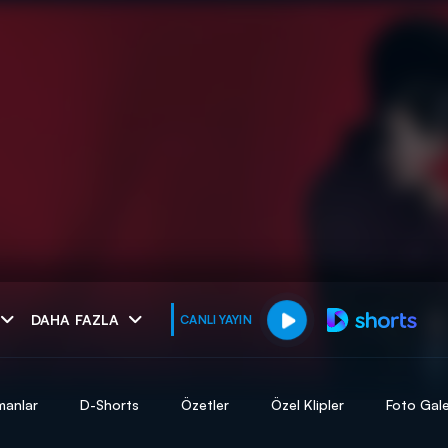
muhteşem ikili
DAHA FAZLA
CANLI YAYIN
I
manlar
D-Shorts
Özetler
Özel Klipler
Foto Gale