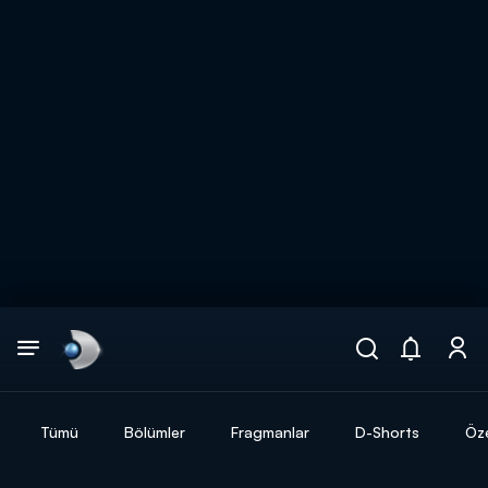
Arama
muhteşem ikili
ARAMA SONUÇLARI
Tümü
Bölümler
Fragmanlar
D-Shorts
Öze
DİĞER SONUÇLAR