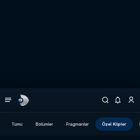
Arama
muhteşem ikili
ARAMA SONUÇLARI
Tümü
Bölümler
Fragmanlar
Özel Klipler
DİĞER SONUÇLAR