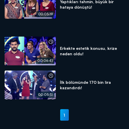
Yaptıkları tahmin, büyük bir
hataya dönüştü!
00:05:19
Erkekte estetik konusu, krize
neden oldu!
00:06:41
İlk bölümünde 170 bin lira
kazandırdı!
00:05:51
1