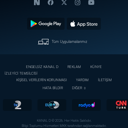
Tüm Uygulamalarımız
ENGELSİZ KANAL D
REKLAM
KÜNYE
İZLEYİCİ TEMSİLCİSİ
KİŞİSEL VERİLERİN KORUNMASI
YARDIM
İLETİŞİM
HATA BİLDİR
DİĞER
KANAL D © 2026. Her Hakkı Saklıdır.
Bilgi Toplumu Hizmetleri MKK tarafından sağlanmaktadır.