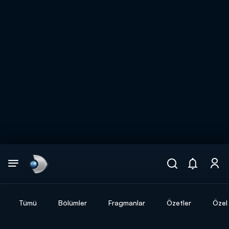
Arama
muhteşem ikili
ARAMA SONUÇLARI
Tümü
Bölümler
Fragmanlar
Özetler
Özel 
DİĞER SONUÇLAR