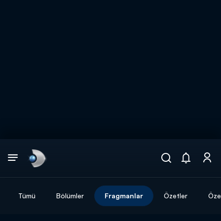
Arama
muhteşem ikili
ARAMA SONUÇLARI
Tümü
Bölümler
Fragmanlar
Özetler
Özel
DİĞER SONUÇLAR