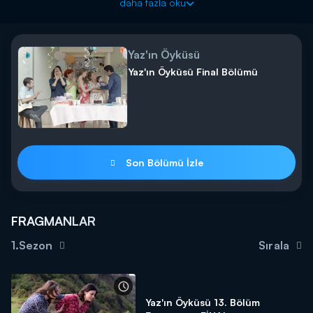
Heyecan ve duygu dolu yeni bölümüyle Yaz'ın Öyküsü 5.
daha fazla oku
Bölüm 2 Ağustos Pazar akşamı saat 20:00'de Kanal D'de!
Yaz'ın Öyküsü
Yaz'ın Öyküsü Final Bölümü
Son Bölümü İzle
FRAGMANLAR
1.Sezon
Sırala
Yaz'ın Öyküsü 13. Bölüm