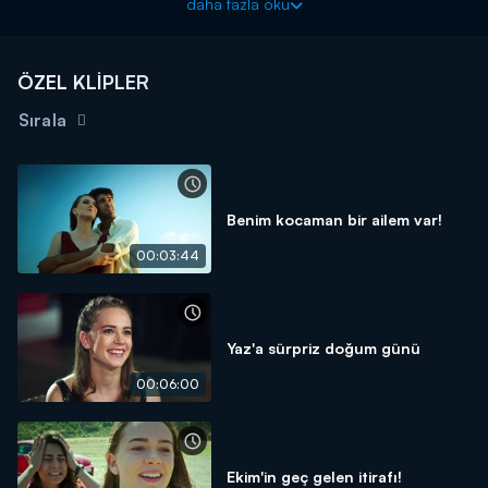
daha fazla oku
ÖZEL KLİPLER
Sırala
Benim kocaman bir ailem var!
00:03:44
Yaz'a sürpriz doğum günü
00:06:00
Ekim'in geç gelen itirafı!