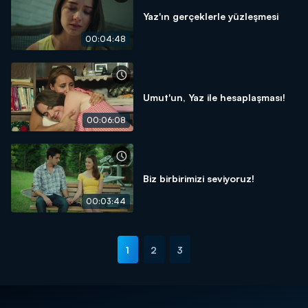
Yaz'ın gerçeklerle yüzleşmesi
00:04:48
Umut'un, Yaz ile hesaplaşması!
00:06:08
Biz birbirimizi seviyoruz!
00:03:44
1
2
3