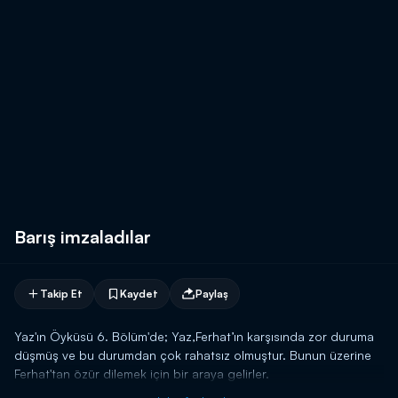
Barış imzaladılar
Takip Et
Kaydet
Paylaş
Yaz'ın Öyküsü 6. Bölüm'de; Yaz,Ferhat’ın karşısında zor duruma
düşmüş ve bu durumdan çok rahatsız olmuştur. Bunun üzerine
Ferhat'tan özür dilemek için bir araya gelirler.