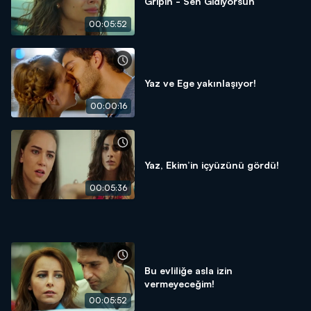
Gripin - Sen Gidiyorsun
00:05:52
Yaz ve Ege yakınlaşıyor!
00:00:16
Yaz, Ekim’in içyüzünü gördü!
00:05:36
Bu evliliğe asla izin
vermeyeceğim!
00:05:52