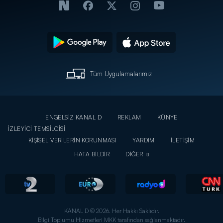
Tüm Uygulamalarımız
ENGELSİZ KANAL D
REKLAM
KÜNYE
İZLEYİCİ TEMSİLCİSİ
KİŞİSEL VERİLERİN KORUNMASI
YARDIM
İLETİŞİM
HATA BİLDİR
DİĞER
KANAL D © 2026. Her Hakkı Saklıdır.
Bilgi Toplumu Hizmetleri MKK tarafından sağlanmaktadır.