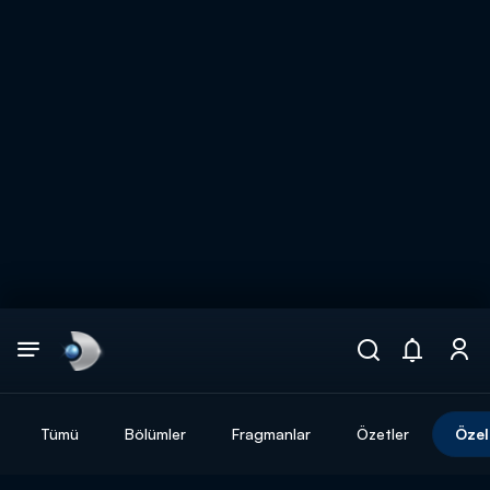
Arama
muhteşem ikili
ARAMA SONUÇLARI
Tümü
Bölümler
Fragmanlar
Özetler
Özel
DİĞER SONUÇLAR