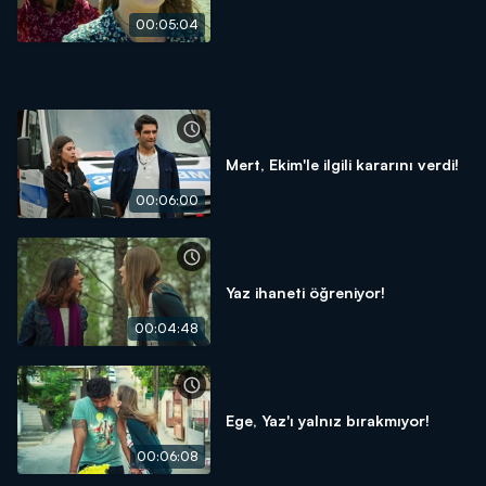
00:05:04
Mert, Ekim'le ilgili kararını verdi!
00:06:00
Yaz ihaneti öğreniyor!
00:04:48
Ege, Yaz'ı yalnız bırakmıyor!
00:06:08