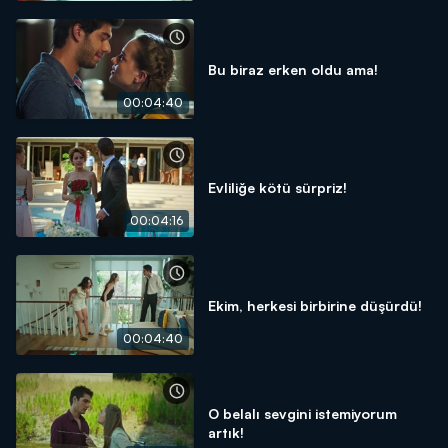
Bu biraz erken oldu ama!
00:04:40
Evliliğe kötü sürpriz!
00:04:16
Ekim, herkesi birbirine düşürdü!
00:04:40
O belalı sevgini istemiyorum
artık!