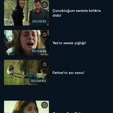
Çocukluğum seninle birlikte
öldü!
00:03:52
Yaz'ın sessiz çığlığı!
00:04:56
Ferhat'ın acı sonu!
00:04:40