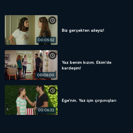
Biz gerçekten aileyiz!
00:05:52
Yaz benim kızım, Ekim'de
kardeşim!
00:06:00
Ege'nin, Yaz için çırpınışları
00:06:32