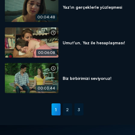
Yaz'ın gerçeklerle yüzleşmesi
00:04:48
Umut'un, Yaz ile hesaplaşması!
00:06:08
Biz birbirimizi seviyoruz!
00:03:44
1
2
3