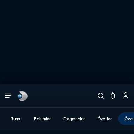
Arama
muhteşem ikili
ARAMA SONUÇLARI
Tümü
Bölümler
Fragmanlar
Özetler
Özel
DİĞER SONUÇLAR