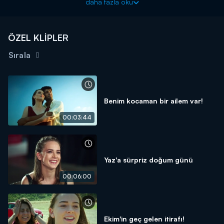
daha fazla oku
hesaplaşmasında yumruklar konuşur.
ÖZEL KLİPLER
Sırala
Benim kocaman bir ailem var!
00:03:44
Yaz'a sürpriz doğum günü
00:06:00
Ekim'in geç gelen itirafı!