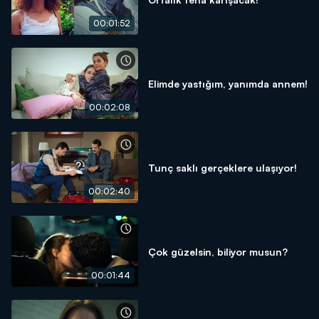
00:01:52
Elimde yastığım, yanımda annem!
00:02:08
Tunç saklı gerçeklere ulaşıyor!
00:02:40
Çok güzelsin, biliyor musun?
00:01:44