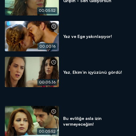
Gripin - Sen Gidiyorsun
00:05:52
Yaz ve Ege yakınlaşıyor!
00:00:16
Yaz, Ekim’in içyüzünü gördü!
00:05:36
Bu evliliğe asla izin
vermeyeceğim!
00:05:52