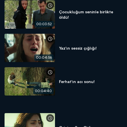
Çocukluğum seninle birlikte
öldü!
00:03:52
Yaz'ın sessiz çığlığı!
00:04:56
Ferhat'ın acı sonu!
00:04:40