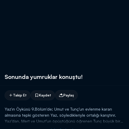
Sonunda yumruklar konuştu!
Takip Et
Kaydet
Paylaş
Yaz'ın Öyküsü 9.Bölüm'de; Umut ve Tunç’un evlenme kararı
almasına tepki gösteren Yaz, söyledikleriyle ortalığı karıştırır.
Yaz’dan, Mert ve Umut’un öpüştüğünü öğrenen Tunç büyük bir
hayal kırıklığı yaşar. Umut için karşı karşıya gelen Tunç ve Mert’in