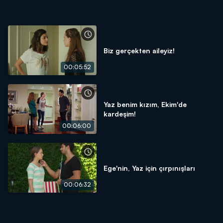
Biz gerçekten aileyiz!
00:05:52
Yaz benim kızım, Ekim'de
kardeşim!
00:06:00
Ege'nin, Yaz için çırpınışları
00:06:32