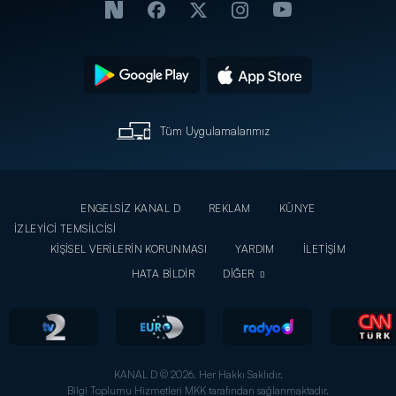
Tüm Uygulamalarımız
ENGELSİZ KANAL D
REKLAM
KÜNYE
İZLEYİCİ TEMSİLCİSİ
KİŞİSEL VERİLERİN KORUNMASI
YARDIM
İLETİŞİM
HATA BİLDİR
DİĞER
KANAL D © 2026. Her Hakkı Saklıdır.
Bilgi Toplumu Hizmetleri MKK tarafından sağlanmaktadır.