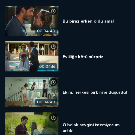
Bu biraz erken oldu ama!
00:04:40
Evliliğe kötü sürpriz!
00:04:16
Ekim, herkesi birbirine düşürdü!
00:04:40
O belalı sevgini istemiyorum
artık!