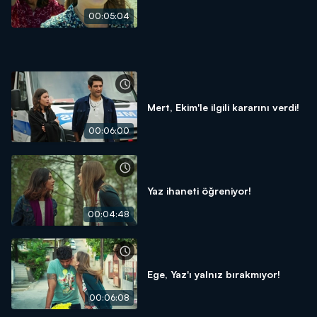
00:05:04
Mert, Ekim'le ilgili kararını verdi!
00:06:00
Yaz ihaneti öğreniyor!
00:04:48
Ege, Yaz'ı yalnız bırakmıyor!
00:06:08