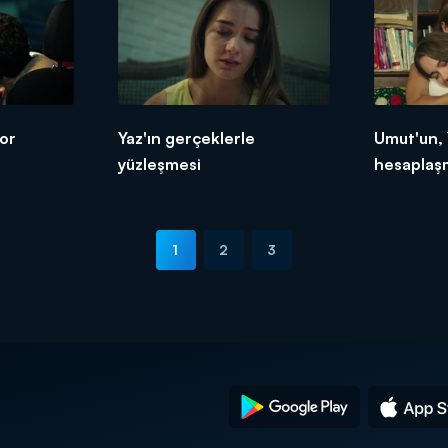
yor
Yaz'ın gerçeklerle
Umut'un, 
yüzleşmesi
hesaplaş
1
2
3