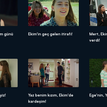
um günü
Ekim'in geç gelen itirafı!
Mert, Ekim
verdi!
yiz!
Yaz benim kızım, Ekim'de
Ege'nin, Y
kardeşim!