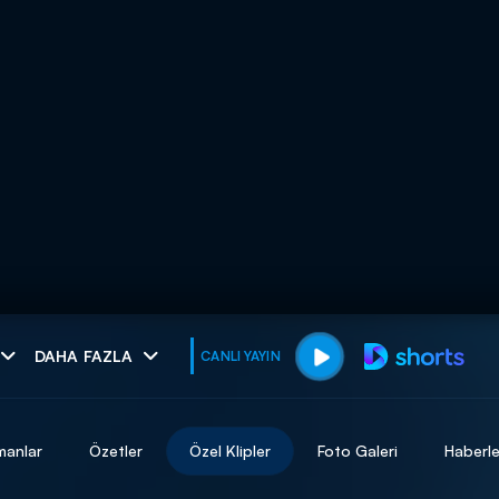
muhteşem ikili
DAHA FAZLA
CANLI YAYIN
I
manlar
Özetler
Özel Klipler
Foto Galeri
Haberle