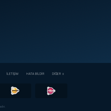
İLETİŞİM
HATA BİLDİR
DİĞER
dır.