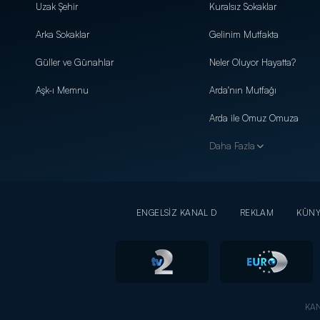
Uzak Şehir
Kuralsız Sokaklar
Arka Sokaklar
Gelinim Mutfakta
Güller ve Günahlar
Neler Oluyor Hayatta?
Aşk-ı Memnu
Arda'nın Mutfağı
Arda ile Omuz Omuza
Daha Fazla
ENGELSİZ KANAL D
REKLAM
KÜN
KAN