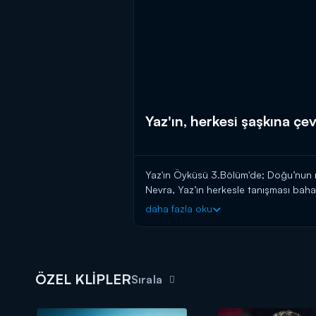
Yaz'ın, herkesi şaşkına çev
Yaz'ın Öyküsü 3.Bölüm'de; Doğu’nun mi
Nevra, Yaz’ın herkesle tanışması baha
daha fazla oku
ÖZEL KLİPLER
Sırala