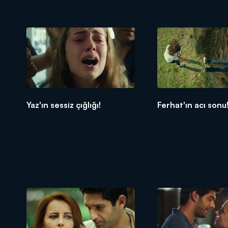
Yaz'ın sessiz çığlığı!
Ferhat'ın acı sonu