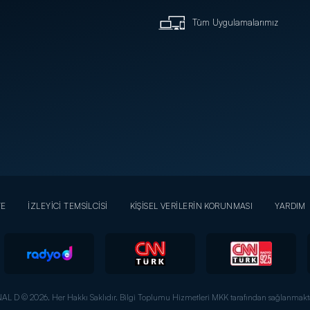
Tüm Uygulamalarımız
YE
İZLEYİCİ TEMSİLCİSİ
KİŞİSEL VERİLERİN KORUNMASI
YARDIM
AL D © 2026. Her Hakkı Saklıdır.
Bilgi Toplumu Hizmetleri MKK tarafından sağlanmakta