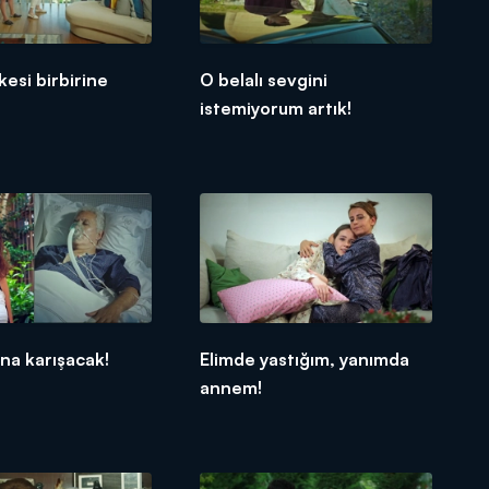
kesi birbirine
O belalı sevgini
istemiyorum artık!
ena karışacak!
Elimde yastığım, yanımda
annem!