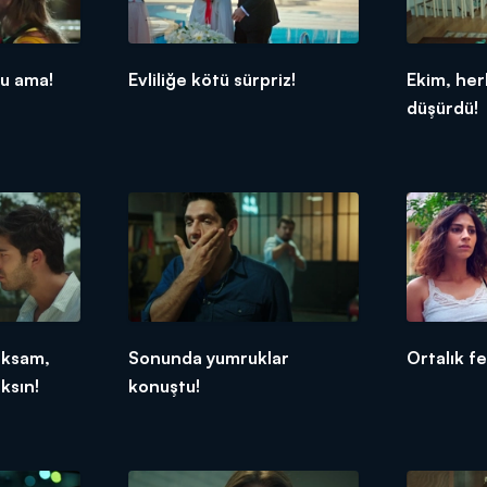
du ama!
Evliliğe kötü sürpriz!
Ekim, her
düşürdü!
aksam,
Sonunda yumruklar
Ortalık f
ksın!
konuştu!