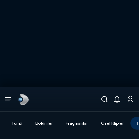
Arama
muhteşem ikili
ARAMA SONUÇLARI
Tümü
Bölümler
Fragmanlar
Özel Klipler
F
DİĞER SONUÇLAR