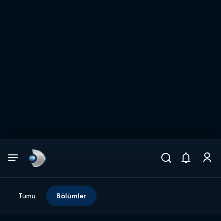
Arama
muhteşem ikili
ARAMA SONUÇLARI
Tümü
Bölümler
DİĞER SONUÇLAR