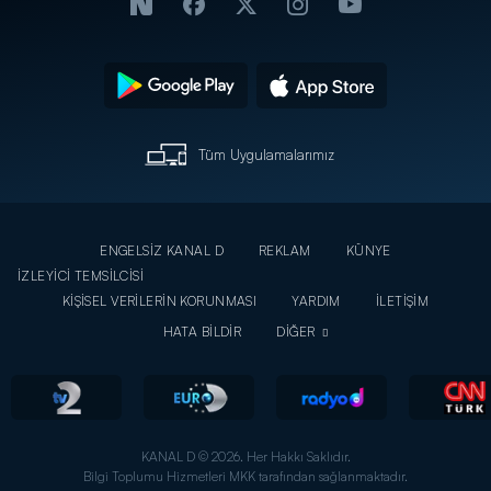
Tüm Uygulamalarımız
ENGELSİZ KANAL D
REKLAM
KÜNYE
İZLEYİCİ TEMSİLCİSİ
KİŞİSEL VERİLERİN KORUNMASI
YARDIM
İLETİŞİM
HATA BİLDİR
DİĞER
KANAL D © 2026. Her Hakkı Saklıdır.
Bilgi Toplumu Hizmetleri MKK tarafından sağlanmaktadır.