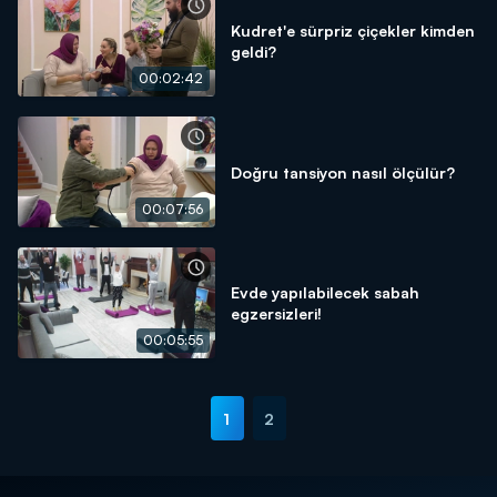
Kudret'e sürpriz çiçekler kimden
geldi?
00:02:42
Doğru tansiyon nasıl ölçülür?
00:07:56
Evde yapılabilecek sabah
egzersizleri!
00:05:55
1
2