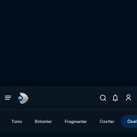
Arama
muhteşem ikili
ARAMA SONUÇLARI
Tümü
Bölümler
Fragmanlar
Özetler
Özel
DİĞER SONUÇLAR