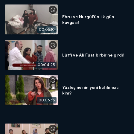
Ebru ve Nurgül'ün ilk gün
kavgası!
00:05:10
Lütfi ve Ali Fuat birbirine girdi!
00:04:25
Yüzleşme'nin yeni katılımcısı
kim?
00:06:35