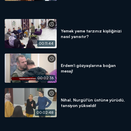
Yemek yeme tarzınız kişiliğinizi
nasıl yansıtır?
00:11:44
Erdem'i gözyaşlarına boğan
mesaj!
00:02:36
Nihal, Nurgül'ün üstüne yürüdü,
tansiyon yükseldi!
00:02:48