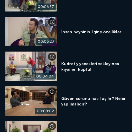
00:06:37
İnsan beyninin ilginç özellikleri
00:05:23
Kudret yiyecekleri saklayınca
kıyamet koptu!
00:04:04
Güven sorunu nasıl aşılır? Neler
yapılmalıdır?
00:08:02