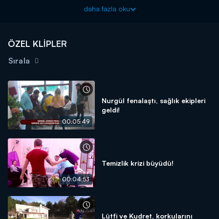
Birbirini tanımayan yedi farklı kişinin sağlık sorunları ve hayata
daha fazla oku
tutunma çabalarının ekrana geleceği “Yüzleşme”, Doç. Dr. Oytun
Erbaş’ın moderatörlüğü ile Kanal D’de...
ÖZEL KLİPLER
Sırala
Nurgül fenalaştı, sağlık ekipleri
geldi!
00:05:49
Temizlik krizi büyüdü!
00:04:53
Lütfi ve Kudret, korkularını