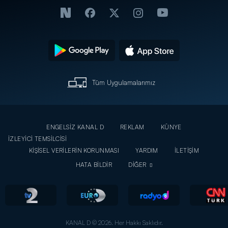
Tüm Uygulamalarımız
ENGELSİZ KANAL D
REKLAM
KÜNYE
İZLEYİCİ TEMSİLCİSİ
KİŞİSEL VERİLERİN KORUNMASI
YARDIM
İLETİŞİM
HATA BİLDİR
DİĞER
KANAL D © 2026. Her Hakkı Saklıdır.