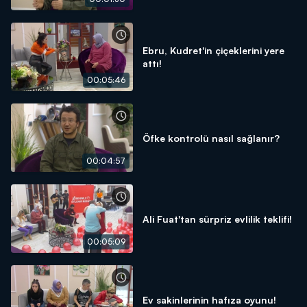
Ebru, Kudret'in çiçeklerini yere
attı!
00:05:46
Öfke kontrolü nasıl sağlanır?
00:04:57
Ali Fuat'tan sürpriz evlilik teklifi!
00:05:09
Ev sakinlerinin hafıza oyunu!