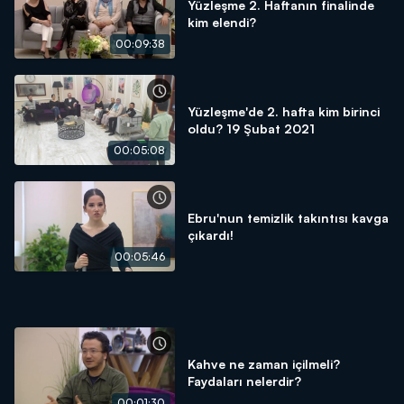
Yüzleşme 2. Haftanın finalinde
kim elendi?
00:09:38
Yüzleşme'de 2. hafta kim birinci
oldu? 19 Şubat 2021
00:05:08
Ebru'nun temizlik takıntısı kavga
çıkardı!
00:05:46
Kahve ne zaman içilmeli?
Faydaları nelerdir?
00:01:30