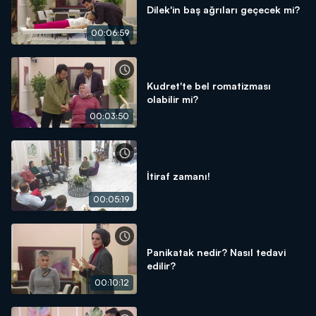
Dilek'in baş ağrıları geçecek mi?
00:06:59
Kudret'te bel romatizması
olabilir mi?
00:03:50
İtiraf zamanı!
00:05:19
Panikatak nedir? Nasıl tedavi
edilir?
00:10:12