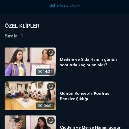
kadar eleştiri aldı? Görümce Dilek Hanım, eleştirilere nasıl
daha fazla oku
açıklama yaptı?
Moda konusunda en iddialı kayınvalideler ile hamaratlığına,
temizliğine ve misafirperverliğine en güvenen gelinler,
"Zahide
ÖZEL KLİPLER
Yetiş'le Gelin Görün"
de, Kanal D ekranında yarışıyor.
Sırala
Medine ve Sida Hanım günün
sonunda kaç puan aldı?
00:14:34
Günün Konsepti: Kontrast
Renkler Şıklığı
00:06:01
Çiğdem ve Merve Hanım günün