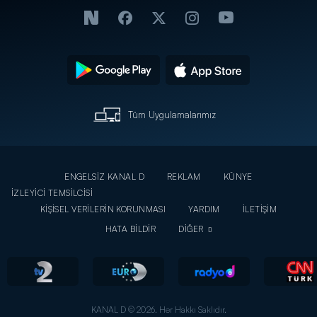
Tüm Uygulamalarımız
ENGELSİZ KANAL D
REKLAM
KÜNYE
İZLEYİCİ TEMSİLCİSİ
KİŞİSEL VERİLERİN KORUNMASI
YARDIM
İLETİŞİM
HATA BİLDİR
DİĞER
KANAL D © 2026. Her Hakkı Saklıdır.