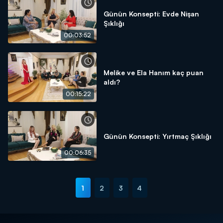
Günün Konsepti: Evde Nişan
Şıklığı
00:03:52
Melike ve Ela Hanım kaç puan
aldı?
00:15:22
Günün Konsepti: Yırtmaç Şıklığı
00:06:35
1
2
3
4