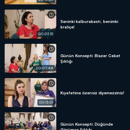
Seninki kalburabastı, benimki
kraliçe!
00:03:15
Günün Konsepti: Blazer Ceket
Şıklığı
00:07:44
Kıyafetime özensiz diyemezsiniz!
00:13:01
Günün Konsepti: Düğünde
Görümce Şıklığı