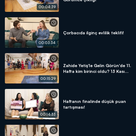
00:04:39
Çorbacıda ilginç evlilik teklifi!
00:03:34
Zahide Yetiş'le Gelin Görün'de 11.
Hafta kim birinci oldu? 13 Kasım
2020
00:15:29
Haftanın finalinde düşük puan
tartışması!
00:14:33