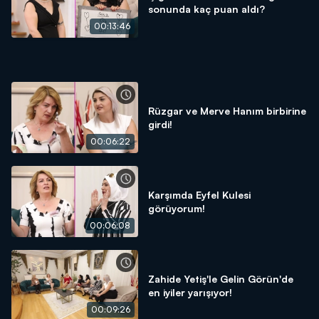
sonunda kaç puan aldı?
00:13:46
Rüzgar ve Merve Hanım birbirine
girdi!
00:06:22
Karşımda Eyfel Kulesi
görüyorum!
00:06:08
Zahide Yetiş'le Gelin Görün'de
en iyiler yarışıyor!
00:09:26