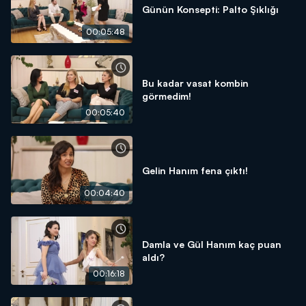
Günün Konsepti: Palto Şıklığı
00:05:48
Bu kadar vasat kombin
görmedim!
00:05:40
Gelin Hanım fena çıktı!
00:04:40
Damla ve Gül Hanım kaç puan
aldı?
00:16:18