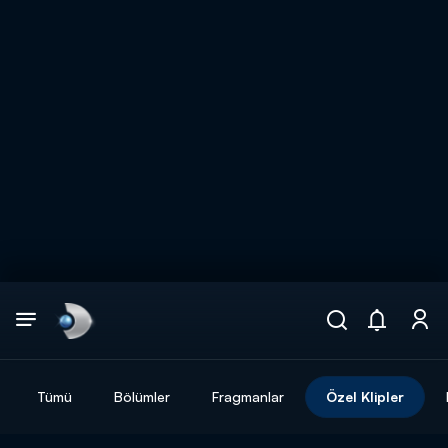
Arama
muhteşem ikili
ARAMA SONUÇLARI
Tümü
Bölümler
Fragmanlar
Özel Klipler
DİĞER SONUÇLAR