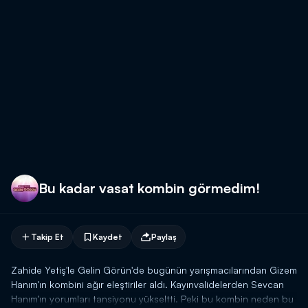
Bu kadar vasat kombin görmedim!
Takip Et
Kaydet
Paylaş
Zahide Yetiş'le Gelin Görün'de bugünün yarışmacılarından Gizem
Hanım'ın kombini ağır eleştiriler aldı. Kayınvalidelerden Sevcan
Hanım'ın yorumları tansiyonu yükseltti. Peki bu kombin neden bu