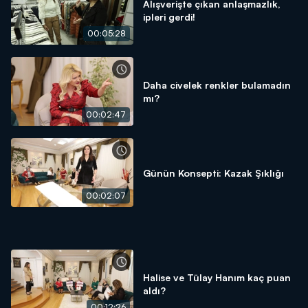
Alışverişte çıkan anlaşmazlık,
ipleri gerdi!
00:05:28
Daha civelek renkler bulamadın
mı?
00:02:47
Günün Konsepti: Kazak Şıklığı
00:02:07
Halise ve Tülay Hanım kaç puan
aldı?
00:12:26