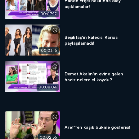
Hande Erçel hakkında olay
açıklamalar!
00:07:17
Beşiktaş'ın kalecisi Karius
paylaşılamadı!
00:03:15
Demet Akalın'ın evine gelen
haciz nelere el koydu?
00:08:04
Aref'ten kaşık bükme gösterisi!
00:02:56