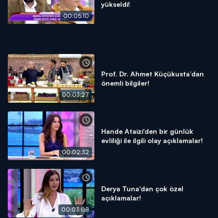
yükseldi!
00:05:10
Prof. Dr. Ahmet Küçükusta’dan
önemli bilgiler!
00:03:27
Hande Ataizi'den bir günlük
evliliği ile ilgili olay açıklamalar!
00:02:32
Derya Tuna'dan çok özel
açıklamalar!
00:03:08