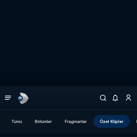
Arama
muhteşem ikili
ARAMA SONUÇLARI
Tümü
Bölümler
Fragmanlar
Özel Klipler
DİĞER SONUÇLAR