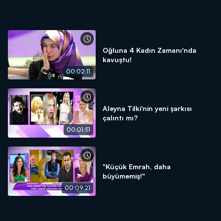
Oğluna 4 Kadın Zamanı'nda
kavuştu!
00:02:11
Aleyna Tilki'nin yeni şarkısı
çalıntı mı?
00:01:51
"Küçük Emrah, daha
büyümemiş!"
00:09:21