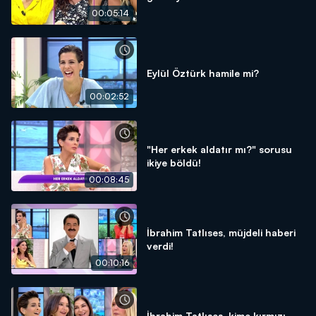
00:05:14
Eylül Öztürk hamile mi?
00:02:52
"Her erkek aldatır mı?" sorusu
ikiye böldü!
00:08:45
İbrahim Tatlıses, müjdeli haberi
verdi!
00:10:16
İbrahim Tatlıses, kime kırmızı