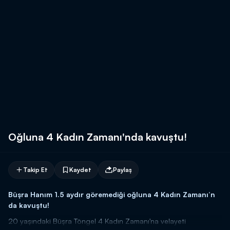
Oğluna 4 Kadın Zamanı'nda kavuştu!
Takip Et
Kaydet
Paylaş
Büşra Hanım 1.5 aydır göremediği oğluna 4 Kadın Zamanı’n
da kavuştu!
20 yaşındaki Büşra Töngel 4 Kadın Zamanı'na velayeti