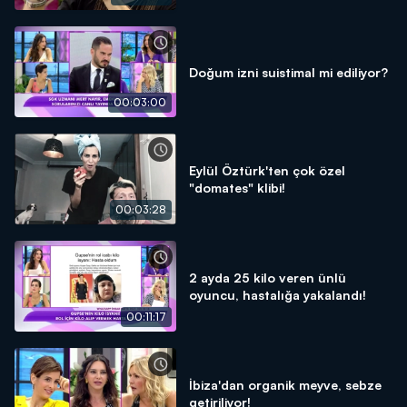
Doğum izni suistimal mi ediliyor?
00:03:00
Eylül Öztürk'ten çok özel
"domates" klibi!
00:03:28
2 ayda 25 kilo veren ünlü
oyuncu, hastalığa yakalandı!
00:11:17
İbiza'dan organik meyve, sebze
getiriliyor!