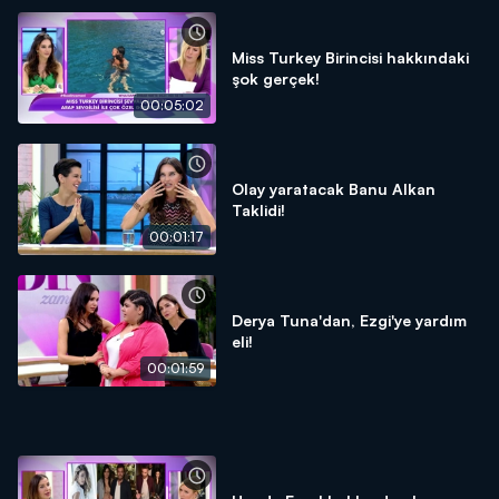
Miss Turkey Birincisi hakkındaki
şok gerçek!
00:05:02
Olay yaratacak Banu Alkan
Taklidi!
00:01:17
Derya Tuna'dan, Ezgi'ye yardım
eli!
00:01:59