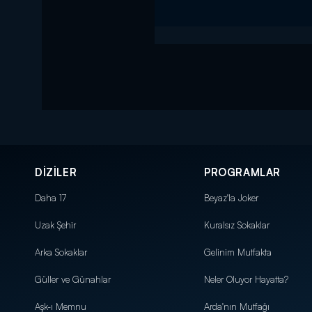
DİZİLER
PROGRAMLAR
Daha 17
Beyaz'la Joker
Uzak Şehir
Kuralsız Sokaklar
Arka Sokaklar
Gelinim Mutfakta
Güller ve Günahlar
Neler Oluyor Hayatta?
Aşk-ı Memnu
Arda'nın Mutfağı