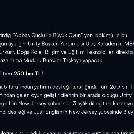
diği “Abbas Güçlü ile Büyük Oyun” yeni bölümü ile bu
üri üyeliğini Unity Başkan Yardımcısı Ulaş Karademir, ME
rkurt, Doğa Koleji Bilişim ve Eğiti m Teknolojileri direktö
azarlama Müdürü Burcum Taşkaya yapacak.
l tam 250 bin TL!
ub tarafından yatırım desteği karşılığında tam 250 bin T
fından gelen oyun geliştiricilerinin bir arada olduğu Unity
ish’in New Jersey şubesinde 3 aylık dil eğitimi kazanıyo
ncı desteği ve Just English’in New Jersey şubesinde 3 ay 
erini büyük ödülün yanı sıra yurt içi ve yurt dışında fırsat