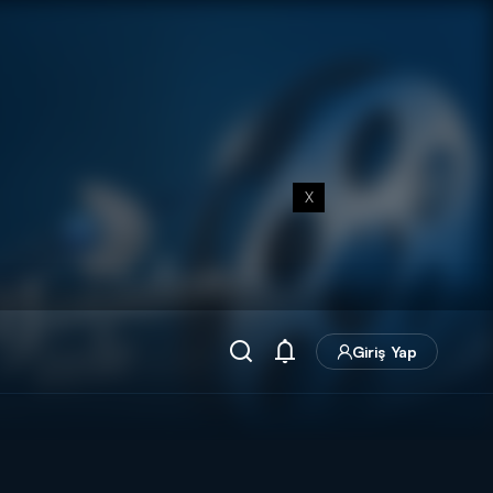
X
Giriş Yap