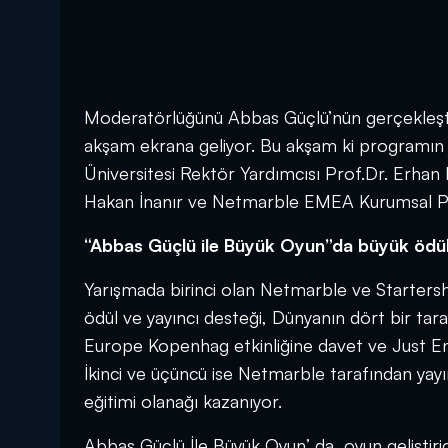
Moderatörlüğünü Abbas Güçlü’nün gerçekleştir
akşam ekrana geliyor. Bu akşam ki programın j
Üniversitesi Rektör Yardımcısı Prof.Dr. Erhan E
Hakan İnanır ve Netmarble EMEA Kurumsal P
“Abbas Güçlü ile Büyük Oyun”da büyük ödü
Yarışmada birinci olan Netmarble ve Startersh
ödül ve yayıncı desteği, Dünyanın dört bir tara
Europe Kopenhag etkinliğine davet ve Just Engl
İkinci ve üçüncü ise Netmarble tarafından yayı
eğitimi olanağı kazanıyor.
Abbas Güçlü İle Büyük Oyun’ da, oyun geliştiricil