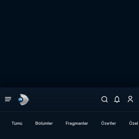
Arama
muhteşem ikili
ARAMA SONUÇLARI
Tümü
Bölümler
Fragmanlar
Özetler
Özel 
DİĞER SONUÇLAR